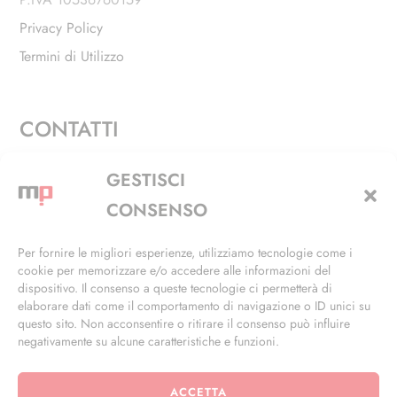
Privacy Policy
Termini di Utilizzo
CONTATTI
Via Alfieri, 27 - Trezzano Sul Naviglio (MI)
GESTISCI
+39 02 4846 3155
CONSENSO
+39 02 4846 3148
Per fornire le migliori esperienze, utilizziamo tecnologie come i
cookie per memorizzare e/o accedere alle informazioni del
info@masterphil.it
dispositivo. Il consenso a queste tecnologie ci permetterà di
elaborare dati come il comportamento di navigazione o ID unici su
questo sito. Non acconsentire o ritirare il consenso può influire
negativamente su alcune caratteristiche e funzioni.
ACCETTA