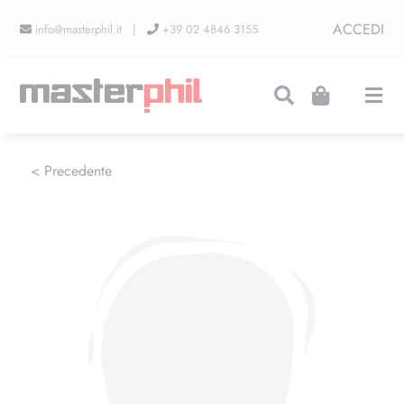
Salta
ACCEDI
info@masterphil.it |
+39 02 4846 3155
al
contenuto
Togg
Navi
PRODUZIONI
< Precedente
LINEA COLLEZIONISMO
FIERE
CONTATTI