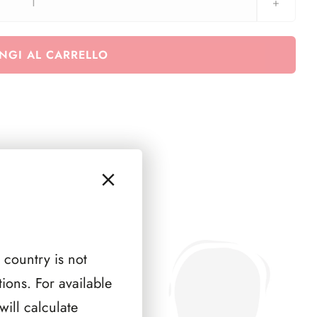
Levante
CPL
quantità
NGI AL CARRELLO
 country is not
ions. For available
ill calculate