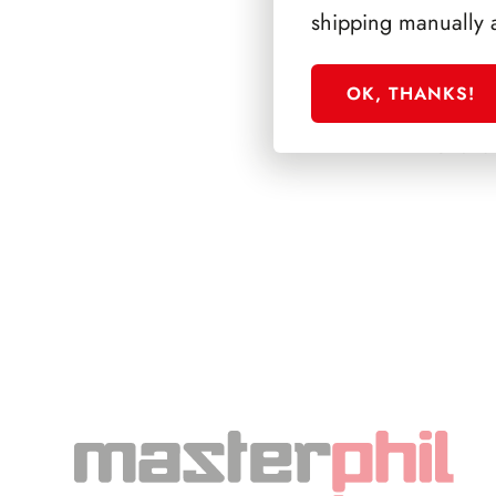
shipping manually 
OK, THANKS!
SFORZESCO ITALI
PAGINE 3