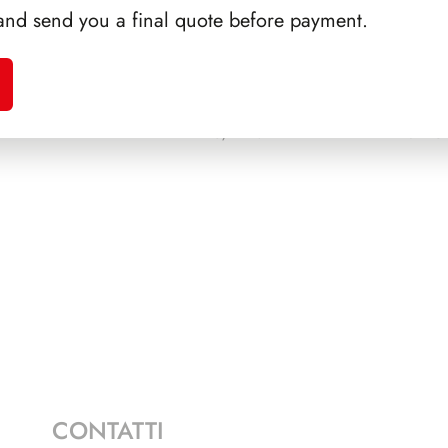
and send you a final quote before payment.
A 1988
PRESIDENZA DE NICOLA
1945/1948
NAPOL
CONTATTI