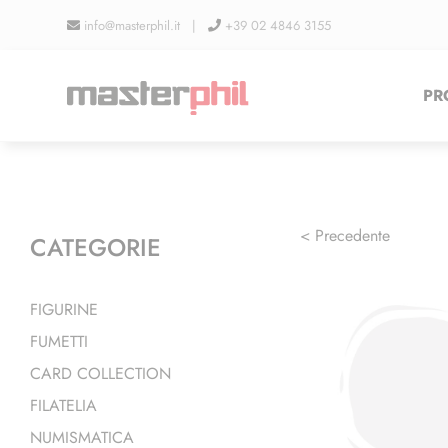
Salta
info@masterphil.it |
+39 02 4846 3155
al
contenuto
PR
< Precedente
CATEGORIE
FIGURINE
FUMETTI
CARD COLLECTION
FILATELIA
NUMISMATICA