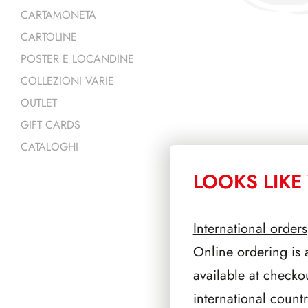
CARTAMONETA
CARTOLINE
POSTER E LOCANDINE
COLLEZIONI VARIE
OUTLET
GIFT CARDS
CATALOGHI
LOOKS LIKE 
PRODOTTI 
International orders
Online ordering is 
available at checko
international count