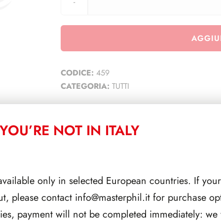
AGGIU
CODICE:
459
CATEGORIA:
TUTTI
YOU’RE NOT IN ITALY
CORRELATI
available only in selected European countries. If your
ut, please contact
info@masterphil.it
for purchase opt
ries, payment will not be completed immediately: we w