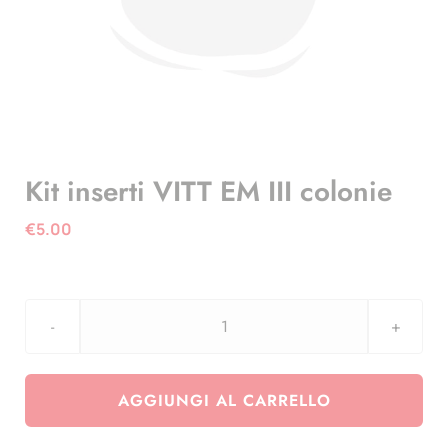
Kit inserti VITT EM III colonie
€
5.00
Kit
inserti
VITT
AGGIUNGI AL CARRELLO
EM
III