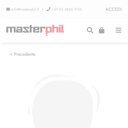
Salta
ACCEDI
info@masterphil.it |
+39 02 4846 3155
al
contenuto
Togg
Navi
PRODUZIONI
< Precedente
LINEA COLLEZIONISMO
FIERE
CONTATTI