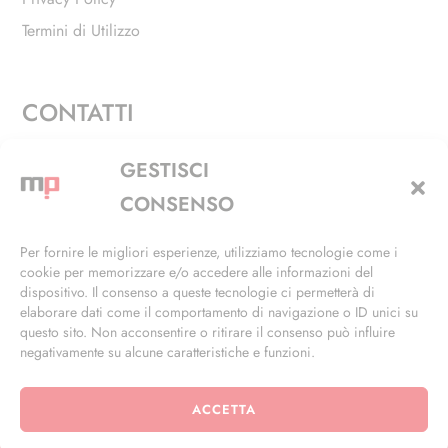
Termini di Utilizzo
CONTATTI
Via Alfieri, 27 - Trezzano Sul Naviglio (MI)
GESTISCI
+39 02 4846 3155
CONSENSO
+39 02 4846 3148
Per fornire le migliori esperienze, utilizziamo tecnologie come i
cookie per memorizzare e/o accedere alle informazioni del
info@masterphil.it
dispositivo. Il consenso a queste tecnologie ci permetterà di
elaborare dati come il comportamento di navigazione o ID unici su
questo sito. Non acconsentire o ritirare il consenso può influire
negativamente su alcune caratteristiche e funzioni.
ACCETTA
© 2026 | All Rights Reserved | Powered by
Ramdac