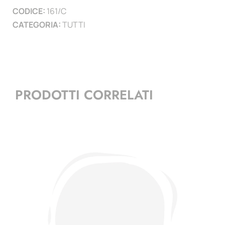
CODICE:
161/C
colonie
CATEGORIA:
TUTTI
quantità
PRODOTTI CORRELATI