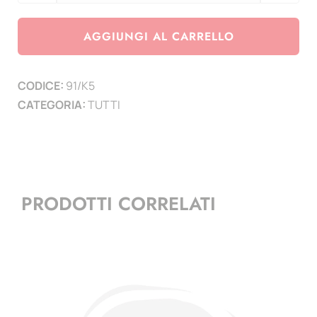
Inserti
nuovi
AGGIUNGI AL CARRELLO
paesi
Monaco,
CODICE:
91/K5
Vaticano,
CATEGORIA:
TUTTI
San
Marino,
Andorra,
Lituania
e
PRODOTTI CORRELATI
Croazia
-
2
pag.
quantità