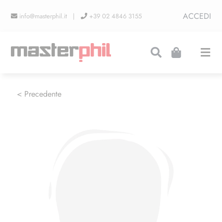
Salta
ACCEDI
info@masterphil.it |
+39 02 4846 3155
al
contenuto
Togg
Navi
PRODUZIONI
< Precedente
LINEA COLLEZIONISMO
FIERE
CONTATTI