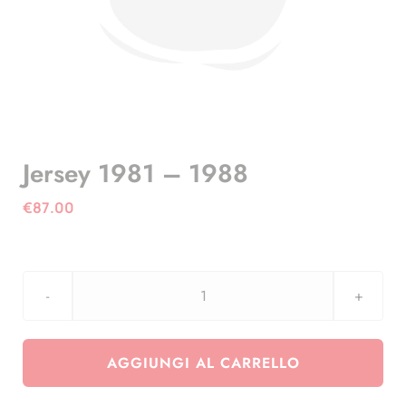
Jersey 1981 – 1988
€
87.00
Jersey
1981
-
AGGIUNGI AL CARRELLO
1988
quantità