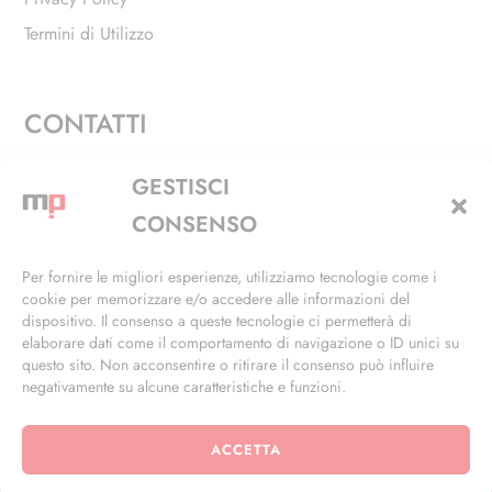
Termini di Utilizzo
CONTATTI
Via Alfieri, 27 - Trezzano Sul Naviglio (MI)
GESTISCI
+39 02 4846 3155
CONSENSO
+39 02 4846 3148
Per fornire le migliori esperienze, utilizziamo tecnologie come i
cookie per memorizzare e/o accedere alle informazioni del
info@masterphil.it
dispositivo. Il consenso a queste tecnologie ci permetterà di
elaborare dati come il comportamento di navigazione o ID unici su
questo sito. Non acconsentire o ritirare il consenso può influire
negativamente su alcune caratteristiche e funzioni.
ACCETTA
© 2026 | All Rights Reserved | Powered by
Ramdac