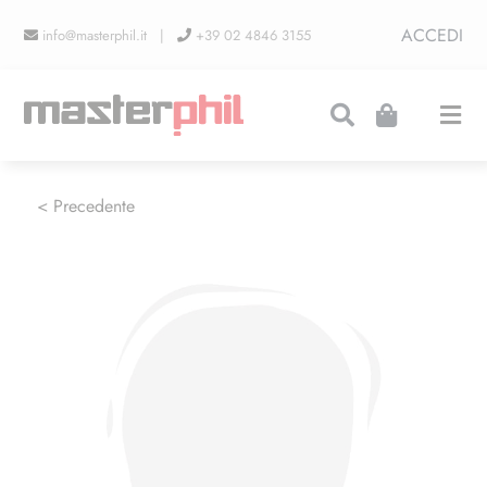
Salta
ACCEDI
info@masterphil.it |
+39 02 4846 3155
al
contenuto
Togg
Navi
PRODUZIONI
< Precedente
LINEA COLLEZIONISMO
FIERE
CONTATTI