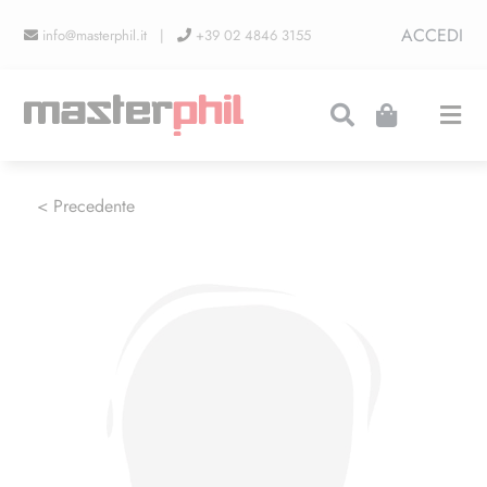
Salta
ACCEDI
info@masterphil.it |
+39 02 4846 3155
al
contenuto
Togg
Navi
PRODUZIONI
< Precedente
LINEA COLLEZIONISMO
FIERE
CONTATTI