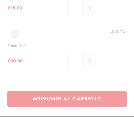
€
15.00
Occupazione
Tedesca
-
Egeo
475/Z41
Inselpost
1944
Zante 1941
quantità
€
30.00
Zante
1941
quantità
AGGIUNGI AL CARRELLO