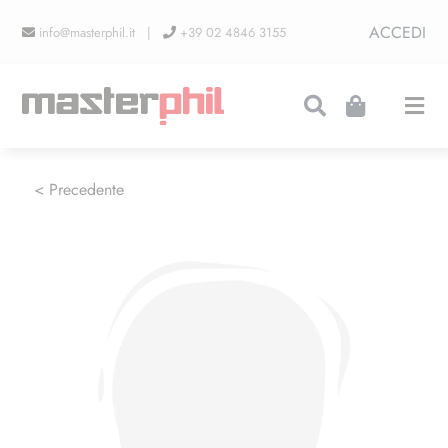
Salta
ACCEDI
info@masterphil.it |
+39 02 4846 3155
al
contenuto
Togg
Navi
PRODUZIONI
< Precedente
LINEA COLLEZIONISMO
FIERE
CONTATTI