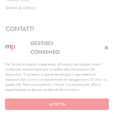
Termini di Utilizzo
CONTATTI
Via Alfieri, 27 - Trezzano Sul Naviglio (MI)
GESTISCI
+39 02 4846 3155
CONSENSO
+39 02 4846 3148
Per fornire le migliori esperienze, utilizziamo tecnologie come i
cookie per memorizzare e/o accedere alle informazioni del
info@masterphil.it
dispositivo. Il consenso a queste tecnologie ci permetterà di
elaborare dati come il comportamento di navigazione o ID unici su
questo sito. Non acconsentire o ritirare il consenso può influire
negativamente su alcune caratteristiche e funzioni.
ACCETTA
© 2026 | All Rights Reserved | Powered by
Ramdac