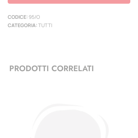
orizzontali
-
CODICE:
95/O
conf.
CATEGORIA:
TUTTI
10
pezzi
quantità
PRODOTTI CORRELATI