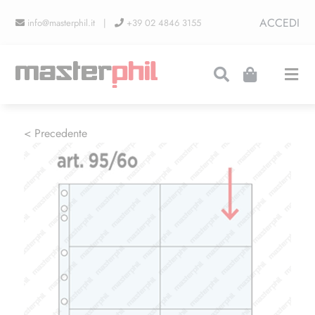
Salta
ACCEDI
info@masterphil.it |
+39 02 4846 3155
al
contenuto
Togg
Navi
PRODUZIONI
< Precedente
LINEA COLLEZIONISMO
FIERE
CONTATTI