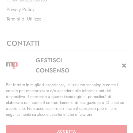
Privacy Policy
Termini di Utilizzo
CONTATTI
Via Alfieri, 27 - Trezzano Sul Naviglio (MI)
GESTISCI
+39 02 4846 3155
CONSENSO
+39 02 4846 3148
Per fornire le migliori esperienze, utilizziamo tecnologie come i
cookie per memorizzare e/o accedere alle informazioni del
info@masterphil.it
dispositivo. Il consenso a queste tecnologie ci permetterà di
elaborare dati come il comportamento di navigazione o ID unici su
questo sito. Non acconsentire o ritirare il consenso può influire
negativamente su alcune caratteristiche e funzioni.
ACCETTA