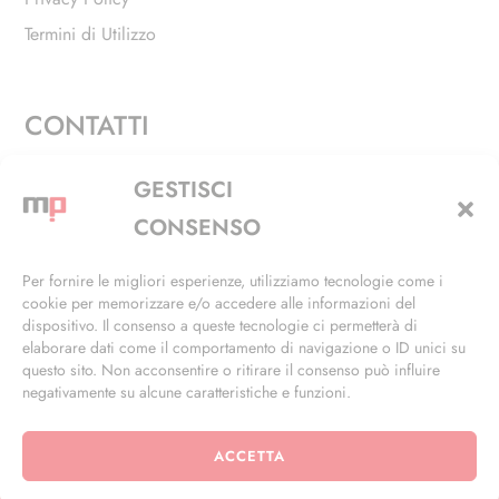
Termini di Utilizzo
CONTATTI
Via Alfieri, 27 - Trezzano Sul Naviglio (MI)
GESTISCI
+39 02 4846 3155
CONSENSO
+39 02 4846 3148
Per fornire le migliori esperienze, utilizziamo tecnologie come i
cookie per memorizzare e/o accedere alle informazioni del
info@masterphil.it
dispositivo. Il consenso a queste tecnologie ci permetterà di
elaborare dati come il comportamento di navigazione o ID unici su
questo sito. Non acconsentire o ritirare il consenso può influire
negativamente su alcune caratteristiche e funzioni.
ACCETTA
© 2026 | All Rights Reserved | Powered by
Ramdac