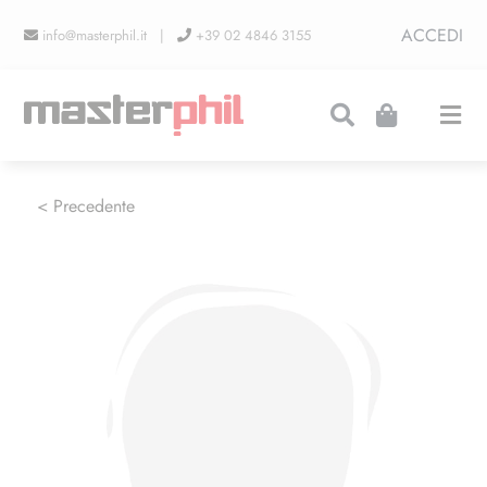
Salta
ACCEDI
info@masterphil.it |
+39 02 4846 3155
al
contenuto
Togg
Navi
PRODUZIONI
< Precedente
LINEA COLLEZIONISMO
FIERE
CONTATTI