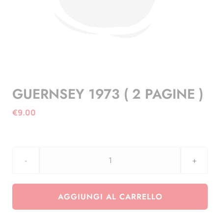
GUERNSEY 1973 ( 2 PAGINE )
€
9.00
GUERNSEY
1973
(
AGGIUNGI AL CARRELLO
2
PAGINE