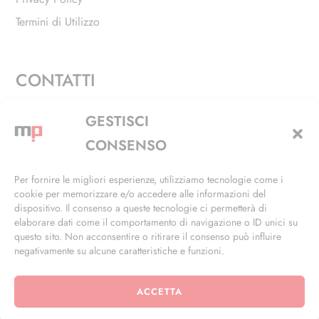
Termini di Utilizzo
CONTATTI
Via Alfieri, 27 - Trezzano Sul Naviglio (MI)
GESTISCI
+39 02 4846 3155
CONSENSO
+39 02 4846 3148
Per fornire le migliori esperienze, utilizziamo tecnologie come i
cookie per memorizzare e/o accedere alle informazioni del
info@masterphil.it
dispositivo. Il consenso a queste tecnologie ci permetterà di
elaborare dati come il comportamento di navigazione o ID unici su
questo sito. Non acconsentire o ritirare il consenso può influire
negativamente su alcune caratteristiche e funzioni.
ACCETTA
© 2026 | All Rights Reserved | Powered by
Ramdac