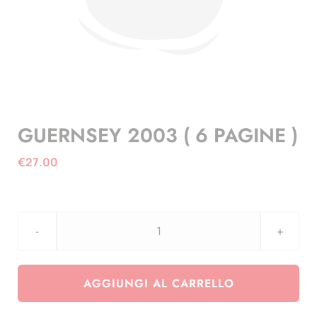
GUERNSEY 2003 ( 6 PAGINE )
€
27.00
GUERNSEY
2003
(
AGGIUNGI AL CARRELLO
6
PAGINE