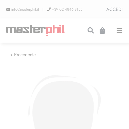
Salta
ACCEDI
info@masterphil.it |
+39 02 4846 3155
al
contenuto
Togg
Navi
PRODUZIONI
< Precedente
LINEA COLLEZIONISMO
FIERE
CONTATTI