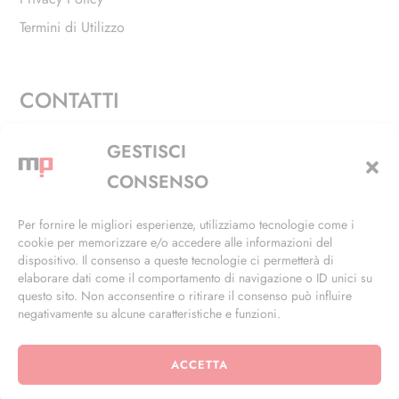
Termini di Utilizzo
CONTATTI
Via Alfieri, 27 - Trezzano Sul Naviglio (MI)
GESTISCI
+39 02 4846 3155
CONSENSO
+39 02 4846 3148
Per fornire le migliori esperienze, utilizziamo tecnologie come i
cookie per memorizzare e/o accedere alle informazioni del
info@masterphil.it
dispositivo. Il consenso a queste tecnologie ci permetterà di
elaborare dati come il comportamento di navigazione o ID unici su
questo sito. Non acconsentire o ritirare il consenso può influire
negativamente su alcune caratteristiche e funzioni.
ACCETTA
© 2026 | All Rights Reserved | Powered by
Ramdac