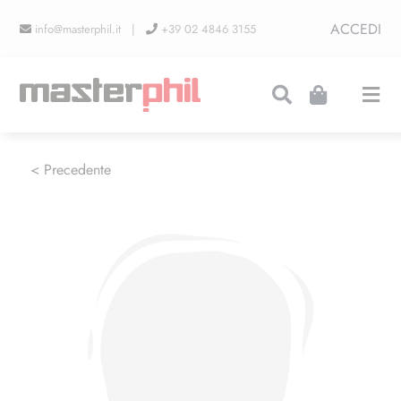
Salta
ACCEDI
info@masterphil.it |
+39 02 4846 3155
al
contenuto
Togg
Navi
PRODUZIONI
< Precedente
LINEA COLLEZIONISMO
FIERE
CONTATTI