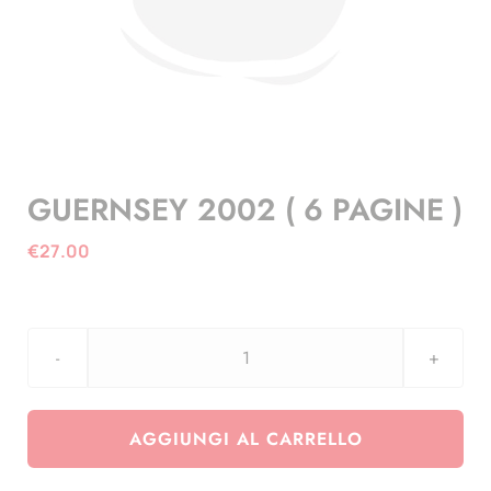
GUERNSEY 2002 ( 6 PAGINE )
€
27.00
GUERNSEY
2002
(
AGGIUNGI AL CARRELLO
6
PAGINE