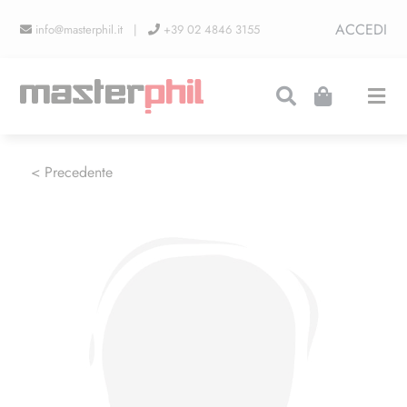
Salta
ACCEDI
info@masterphil.it |
+39 02 4846 3155
al
contenuto
Togg
Navi
PRODUZIONI
< Precedente
LINEA COLLEZIONISMO
FIERE
CONTATTI