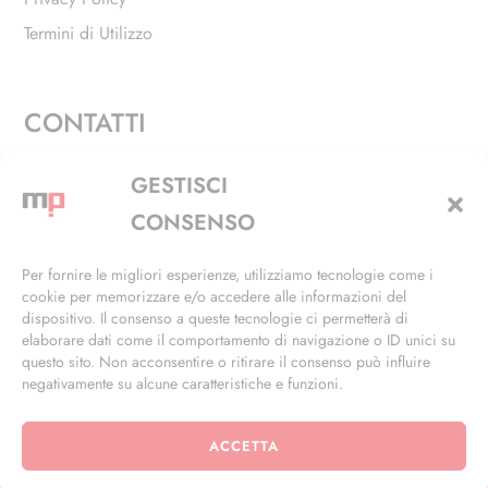
Termini di Utilizzo
CONTATTI
Via Alfieri, 27 - Trezzano Sul Naviglio (MI)
GESTISCI
+39 02 4846 3155
CONSENSO
+39 02 4846 3148
Per fornire le migliori esperienze, utilizziamo tecnologie come i
cookie per memorizzare e/o accedere alle informazioni del
info@masterphil.it
dispositivo. Il consenso a queste tecnologie ci permetterà di
elaborare dati come il comportamento di navigazione o ID unici su
questo sito. Non acconsentire o ritirare il consenso può influire
negativamente su alcune caratteristiche e funzioni.
ACCETTA
© 2026 | All Rights Reserved | Powered by
Ramdac