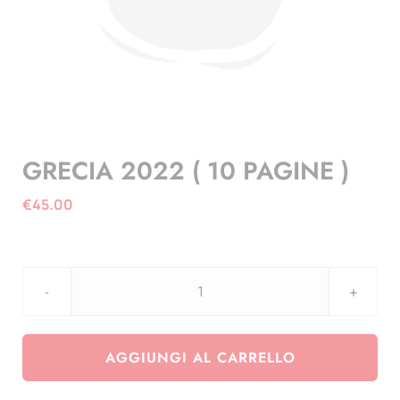
GRECIA 2022 ( 10 PAGINE )
€
45.00
GRECIA
2022
(
AGGIUNGI AL CARRELLO
10
PAGINE