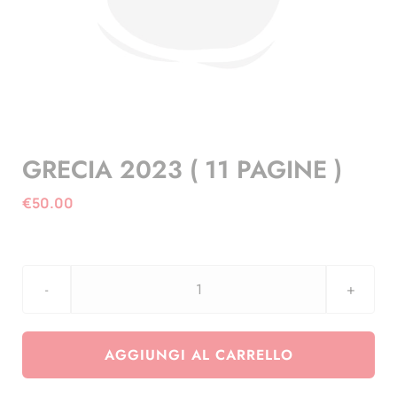
GRECIA 2023 ( 11 PAGINE )
€
50.00
GRECIA
2023
(
AGGIUNGI AL CARRELLO
11
PAGINE