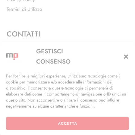
Termini di Utilizzo
CONTATTI
Via Alfieri, 27 - Trezzano Sul Naviglio (MI)
GESTISCI
+39 02 4846 3155
CONSENSO
+39 02 4846 3148
Per fornire le migliori esperienze, utilizziamo tecnologie come i
cookie per memorizzare e/o accedere alle informazioni del
info@masterphil.it
dispositivo. Il consenso a queste tecnologie ci permetterà di
elaborare dati come il comportamento di navigazione o ID unici su
questo sito. Non acconsentire o ritirare il consenso può influire
negativamente su alcune caratteristiche e funzioni.
ACCETTA
© 2026 | All Rights Reserved | Powered by
Ramdac