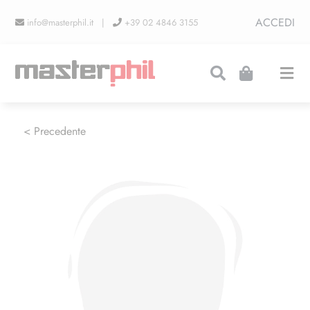
Salta
ACCEDI
info@masterphil.it |
+39 02 4846 3155
al
contenuto
Togg
Navi
PRODUZIONI
< Precedente
LINEA COLLEZIONISMO
FIERE
CONTATTI