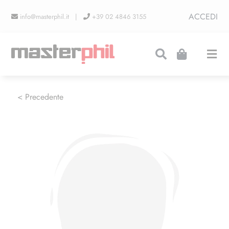
Salta
ACCEDI
info@masterphil.it |
+39 02 4846 3155
al
contenuto
Togg
Navi
PRODUZIONI
< Precedente
LINEA COLLEZIONISMO
FIERE
CONTATTI