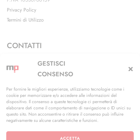
Privacy Policy
Termini di Utilizzo
CONTATTI
Via Alfieri, 27 - Trezzano Sul Naviglio (MI)
GESTISCI
+39 02 4846 3155
CONSENSO
+39 02 4846 3148
Per fornire le migliori esperienze, utilizziamo tecnologie come i
cookie per memorizzare e/o accedere alle informazioni del
info@masterphil.it
dispositivo. Il consenso a queste tecnologie ci permetterà di
elaborare dati come il comportamento di navigazione o ID unici su
questo sito. Non acconsentire o ritirare il consenso può influire
negativamente su alcune caratteristiche e funzioni.
ACCETTA