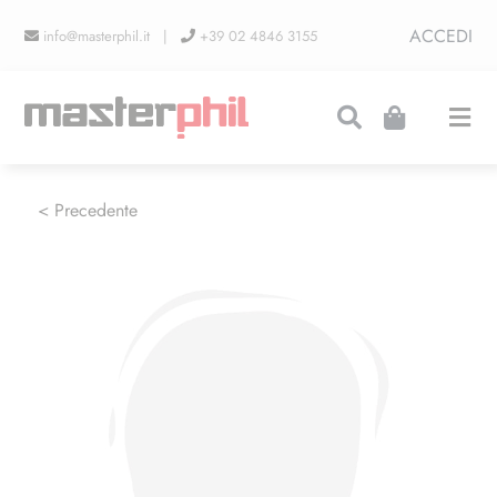
Salta
ACCEDI
info@masterphil.it |
+39 02 4846 3155
al
contenuto
Togg
Navi
PRODUZIONI
< Precedente
LINEA COLLEZIONISMO
FIERE
CONTATTI