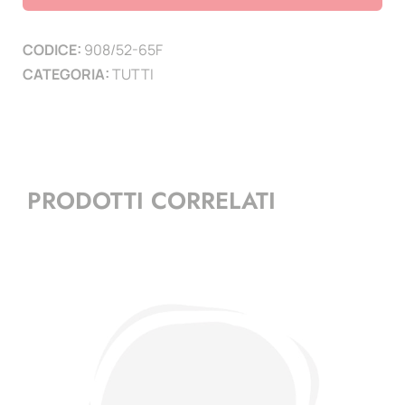
-
1965
CODICE:
908/52-65F
con
CATEGORIA:
TUTTI
fosforo
quantità
PRODOTTI CORRELATI