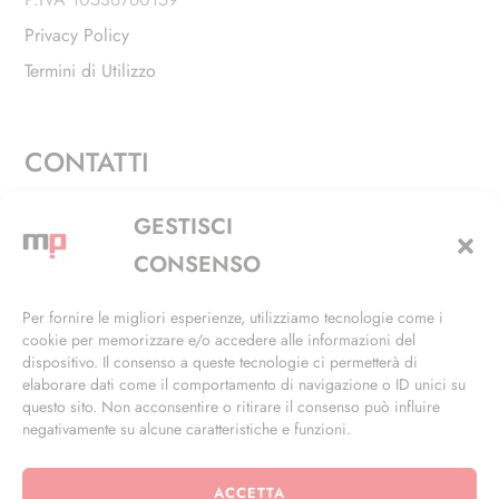
Privacy Policy
Termini di Utilizzo
CONTATTI
Via Alfieri, 27 - Trezzano Sul Naviglio (MI)
GESTISCI
+39 02 4846 3155
CONSENSO
+39 02 4846 3148
Per fornire le migliori esperienze, utilizziamo tecnologie come i
cookie per memorizzare e/o accedere alle informazioni del
info@masterphil.it
dispositivo. Il consenso a queste tecnologie ci permetterà di
elaborare dati come il comportamento di navigazione o ID unici su
questo sito. Non acconsentire o ritirare il consenso può influire
negativamente su alcune caratteristiche e funzioni.
ACCETTA