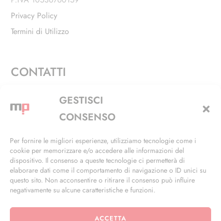
Privacy Policy
Termini di Utilizzo
CONTATTI
Via Alfieri, 27 - Trezzano Sul Naviglio (MI)
GESTISCI
+39 02 4846 3155
CONSENSO
+39 02 4846 3148
Per fornire le migliori esperienze, utilizziamo tecnologie come i
cookie per memorizzare e/o accedere alle informazioni del
info@masterphil.it
dispositivo. Il consenso a queste tecnologie ci permetterà di
elaborare dati come il comportamento di navigazione o ID unici su
questo sito. Non acconsentire o ritirare il consenso può influire
negativamente su alcune caratteristiche e funzioni.
ACCETTA