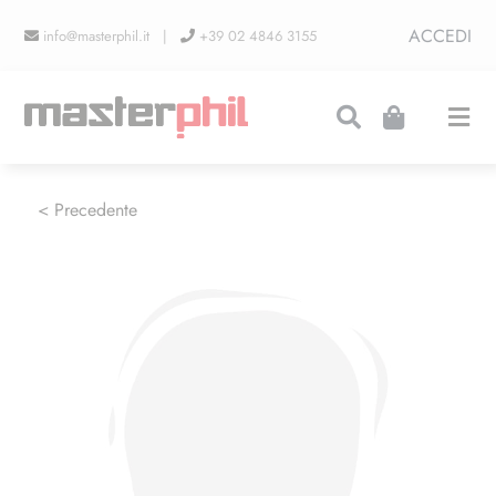
Salta
ACCEDI
info@masterphil.it |
+39 02 4846 3155
al
contenuto
Togg
Navi
PRODUZIONI
< Precedente
LINEA COLLEZIONISMO
FIERE
CONTATTI