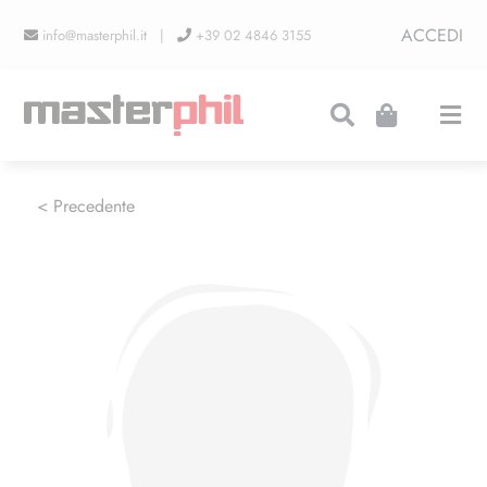
Salta
ACCEDI
info@masterphil.it |
+39 02 4846 3155
al
contenuto
Togg
Navi
PRODUZIONI
< Precedente
LINEA COLLEZIONISMO
FIERE
CONTATTI