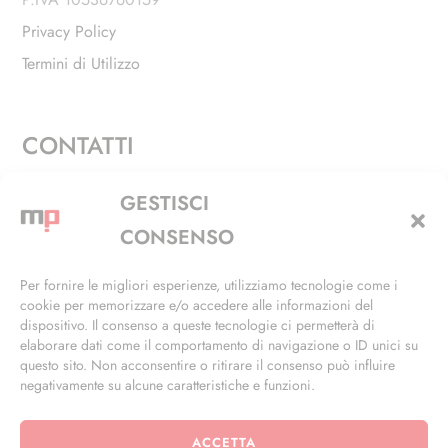
Privacy Policy
Termini di Utilizzo
CONTATTI
Via Alfieri, 27 - Trezzano Sul Naviglio (MI)
GESTISCI
+39 02 4846 3155
CONSENSO
+39 02 4846 3148
Per fornire le migliori esperienze, utilizziamo tecnologie come i
cookie per memorizzare e/o accedere alle informazioni del
info@masterphil.it
dispositivo. Il consenso a queste tecnologie ci permetterà di
elaborare dati come il comportamento di navigazione o ID unici su
questo sito. Non acconsentire o ritirare il consenso può influire
negativamente su alcune caratteristiche e funzioni.
ACCETTA