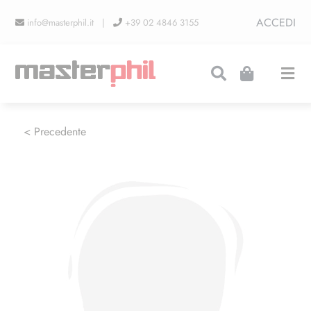
Salta
ACCEDI
info@masterphil.it |
+39 02 4846 3155
al
contenuto
Togg
Navi
PRODUZIONI
< Precedente
LINEA COLLEZIONISMO
FIERE
CONTATTI