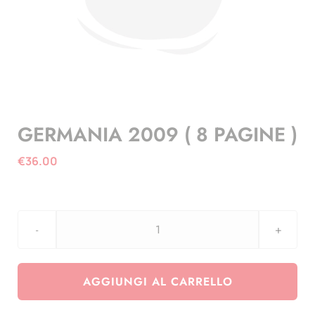
GERMANIA 2009 ( 8 PAGINE )
€
36.00
GERMANIA
2009
(
AGGIUNGI AL CARRELLO
8
PAGINE