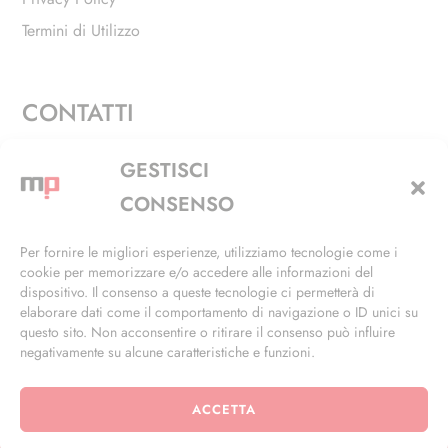
Termini di Utilizzo
CONTATTI
Via Alfieri, 27 - Trezzano Sul Naviglio (MI)
GESTISCI
+39 02 4846 3155
CONSENSO
+39 02 4846 3148
Per fornire le migliori esperienze, utilizziamo tecnologie come i
cookie per memorizzare e/o accedere alle informazioni del
info@masterphil.it
dispositivo. Il consenso a queste tecnologie ci permetterà di
elaborare dati come il comportamento di navigazione o ID unici su
questo sito. Non acconsentire o ritirare il consenso può influire
negativamente su alcune caratteristiche e funzioni.
ACCETTA
© 2026 | All Rights Reserved | Powered by
Ramdac