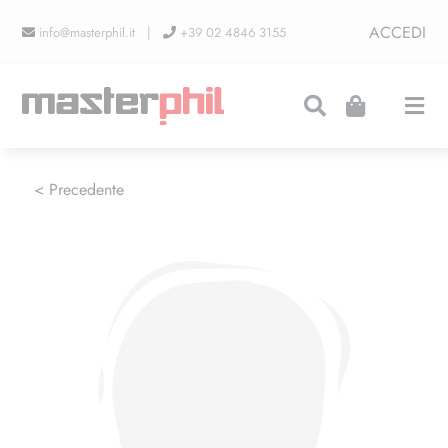
Salta
ACCEDI
info@masterphil.it |
+39 02 4846 3155
al
contenuto
Togg
Navi
PRODUZIONI
< Precedente
LINEA COLLEZIONISMO
FIERE
CONTATTI