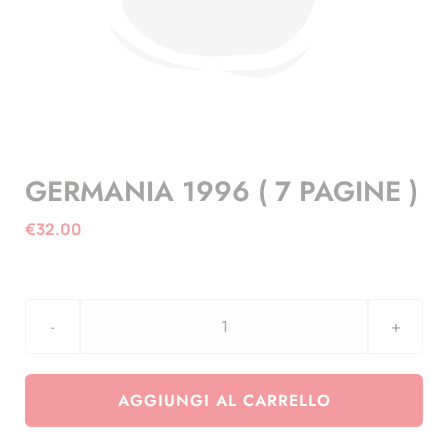
GERMANIA 1996 ( 7 PAGINE )
€
32.00
GERMANIA
1996
(
AGGIUNGI AL CARRELLO
7
PAGINE