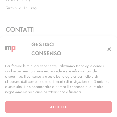
Termini di Utilizzo
CONTATTI
Via Alfieri, 27 - Trezzano Sul Naviglio (MI)
GESTISCI
+39 02 4846 3155
CONSENSO
+39 02 4846 3148
Per fornire le migliori esperienze, utilizziamo tecnologie come i
cookie per memorizzare e/o accedere alle informazioni del
info@masterphil.it
dispositivo. Il consenso a queste tecnologie ci permetterà di
elaborare dati come il comportamento di navigazione o ID unici su
questo sito. Non acconsentire o ritirare il consenso può influire
negativamente su alcune caratteristiche e funzioni.
ACCETTA
© 2026 | All Rights Reserved | Powered by
Ramdac