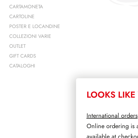
CARTAMONETA
CARTOLINE
POSTER E LOCANDINE
COLLEZIONI VARIE
OUTLET
GIFT CARDS
CATALOGHI
LOOKS LIKE 
PRODOTTI 
International orders
Online ordering is 
available at checko