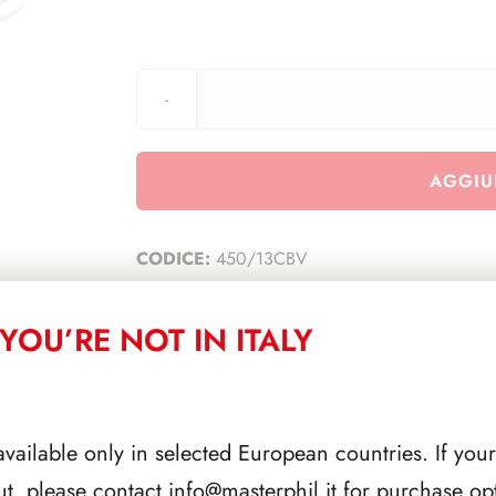
AGGIU
CODICE:
450/13CBV
CATEGORIA:
TUTTI
YOU’RE NOT IN ITALY
CORRELATI
available only in selected European countries. If your
ut, please contact
info@masterphil.it
for purchase opt