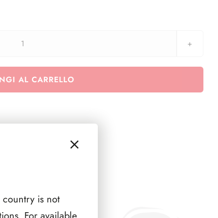
Francobolli
singoli
dei
NGI AL CARRELLO
BF
-
Vini
-
Striscia
Giornata
del
francobollo
-
 country is not
Arte
ions. For available