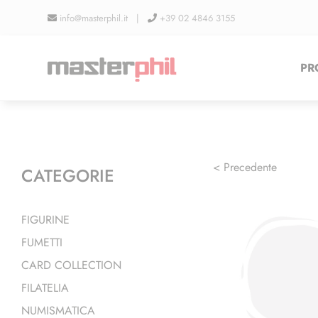
Salta
info@masterphil.it |
+39 02 4846 3155
al
contenuto
PR
< Precedente
CATEGORIE
FIGURINE
FUMETTI
CARD COLLECTION
FILATELIA
NUMISMATICA