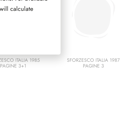
orafa
ill calculate
e
terzine
Carnevale
Fano
-
Termitano
quantità
ESCO ITALIA 1985
SFORZESCO ITALIA 1987
PAGINE 3+1
PAGINE 3