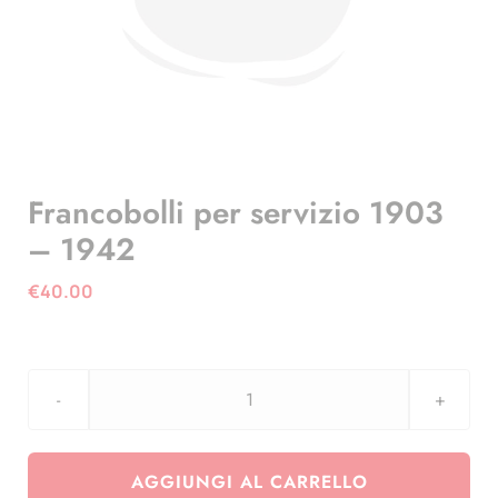
Francobolli per servizio 1903
– 1942
€
40.00
Francobolli
per
servizio
AGGIUNGI AL CARRELLO