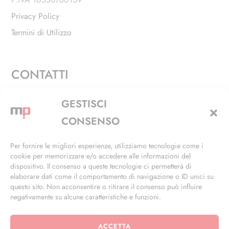
Privacy Policy
Termini di Utilizzo
CONTATTI
Via Alfieri, 27 - Trezzano Sul Naviglio (MI)
GESTISCI
+39 02 4846 3155
CONSENSO
+39 02 4846 3148
Per fornire le migliori esperienze, utilizziamo tecnologie come i
cookie per memorizzare e/o accedere alle informazioni del
info@masterphil.it
dispositivo. Il consenso a queste tecnologie ci permetterà di
elaborare dati come il comportamento di navigazione o ID unici su
questo sito. Non acconsentire o ritirare il consenso può influire
negativamente su alcune caratteristiche e funzioni.
ACCETTA