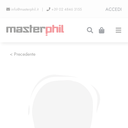
Salta
ACCEDI
info@masterphil.it |
+39 02 4846 3155
al
contenuto
Togg
Navi
PRODUZIONI
< Precedente
LINEA COLLEZIONISMO
FIERE
CONTATTI