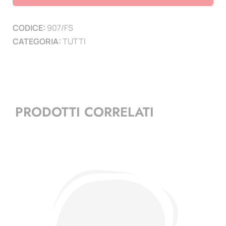
1903
-
CODICE:
907/FS
1942
CATEGORIA:
TUTTI
quantità
PRODOTTI CORRELATI