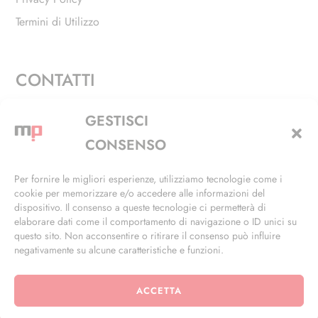
Termini di Utilizzo
CONTATTI
Via Alfieri, 27 - Trezzano Sul Naviglio (MI)
GESTISCI
+39 02 4846 3155
CONSENSO
+39 02 4846 3148
Per fornire le migliori esperienze, utilizziamo tecnologie come i
cookie per memorizzare e/o accedere alle informazioni del
info@masterphil.it
dispositivo. Il consenso a queste tecnologie ci permetterà di
elaborare dati come il comportamento di navigazione o ID unici su
questo sito. Non acconsentire o ritirare il consenso può influire
negativamente su alcune caratteristiche e funzioni.
ACCETTA
© 2026 | All Rights Reserved | Powered by
Ramdac