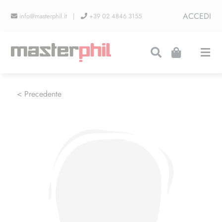
Salta
ACCEDI
info@masterphil.it |
+39 02 4846 3155
al
contenuto
Togg
Navi
PRODUZIONI
< Precedente
LINEA COLLEZIONISMO
FIERE
CONTATTI