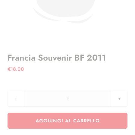
Francia Souvenir BF 2011
€
18.00
Francia
Souvenir
BF
AGGIUNGI AL CARRELLO
2011
quantità