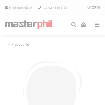
Salta
ACCEDI
info@masterphil.it |
+39 02 4846 3155
al
contenuto
Togg
Navi
PRODUZIONI
< Precedente
LINEA COLLEZIONISMO
FIERE
CONTATTI