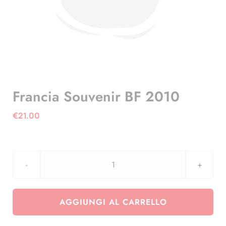
Francia Souvenir BF 2010
€
21.00
Francia
Souvenir
BF
AGGIUNGI AL CARRELLO
2010
quantità