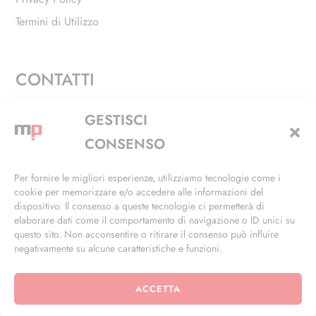
Termini di Utilizzo
CONTATTI
Via Alfieri, 27 - Trezzano Sul Naviglio (MI)
GESTISCI
+39 02 4846 3155
CONSENSO
+39 02 4846 3148
Per fornire le migliori esperienze, utilizziamo tecnologie come i
cookie per memorizzare e/o accedere alle informazioni del
info@masterphil.it
dispositivo. Il consenso a queste tecnologie ci permetterà di
elaborare dati come il comportamento di navigazione o ID unici su
questo sito. Non acconsentire o ritirare il consenso può influire
negativamente su alcune caratteristiche e funzioni.
ACCETTA
© 2026 | All Rights Reserved | Powered by
Ramdac