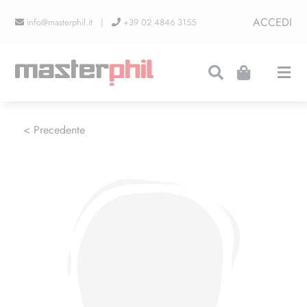
Salta
ACCEDI
info@masterphil.it |
+39 02 4846 3155
al
contenuto
Togg
Navi
PRODUZIONI
< Precedente
LINEA COLLEZIONISMO
FIERE
CONTATTI