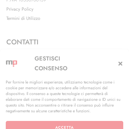
Privacy Policy
Termini di Utilizzo
CONTATTI
Via Alfieri, 27 - Trezzano Sul Naviglio (MI)
GESTISCI
+39 02 4846 3155
CONSENSO
+39 02 4846 3148
Per fornire le migliori esperienze, utilizziamo tecnologie come i
cookie per memorizzare e/o accedere alle informazioni del
info@masterphil.it
dispositivo. Il consenso a queste tecnologie ci permetterà di
elaborare dati come il comportamento di navigazione o ID unici su
questo sito. Non acconsentire o ritirare il consenso può influire
negativamente su alcune caratteristiche e funzioni.
ACCETTA