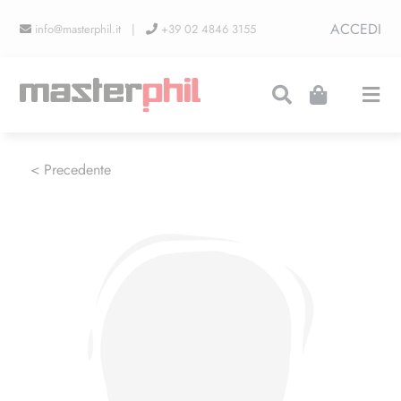
Salta
ACCEDI
info@masterphil.it |
+39 02 4846 3155
al
contenuto
Togg
Navi
PRODUZIONI
< Precedente
LINEA COLLEZIONISMO
FIERE
CONTATTI