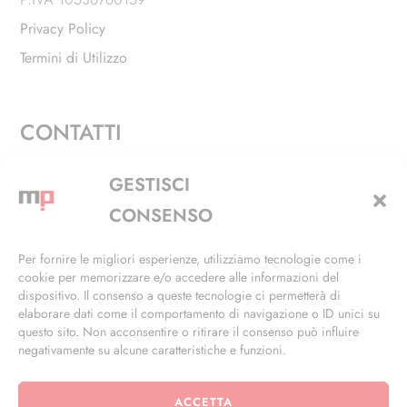
Privacy Policy
Termini di Utilizzo
CONTATTI
Via Alfieri, 27 - Trezzano Sul Naviglio (MI)
GESTISCI
+39 02 4846 3155
CONSENSO
+39 02 4846 3148
Per fornire le migliori esperienze, utilizziamo tecnologie come i
cookie per memorizzare e/o accedere alle informazioni del
info@masterphil.it
dispositivo. Il consenso a queste tecnologie ci permetterà di
elaborare dati come il comportamento di navigazione o ID unici su
questo sito. Non acconsentire o ritirare il consenso può influire
negativamente su alcune caratteristiche e funzioni.
ACCETTA