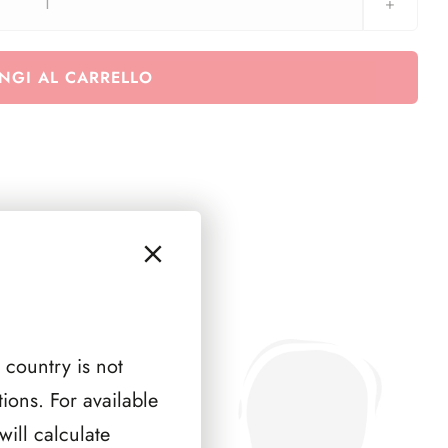
FRANCIA
QUADRI
2024
NGI AL CARRELLO
(
2
PAGINE
)
quantità
 country is not
ions. For available
ill calculate