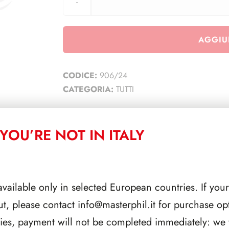
AGGIU
CODICE:
906/24
CATEGORIA:
TUTTI
YOU’RE NOT IN ITALY
CORRELATI
available only in selected European countries. If your
ut, please contact
info@masterphil.it
for purchase opt
ries, payment will not be completed immediately: we w