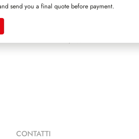
and send you a final quote before payment.
EGNI
PRESIDENZA EINAUDI
PRESI
1948/1955
CONTATTI