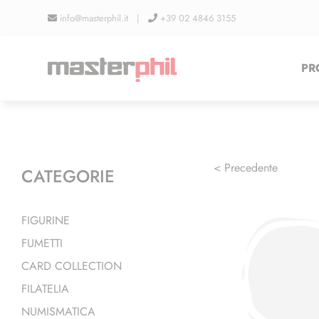
Salta
info@masterphil.it |
+39 02 4846 3155
al
contenuto
PR
< Precedente
CATEGORIE
FIGURINE
FUMETTI
CARD COLLECTION
FILATELIA
NUMISMATICA