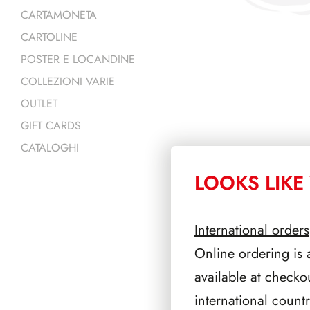
CARTAMONETA
CARTOLINE
POSTER E LOCANDINE
COLLEZIONI VARIE
OUTLET
GIFT CARDS
CATALOGHI
LOOKS LIKE 
PRODOTTI 
International orders
Online ordering is 
available at checko
international count