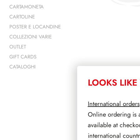
CARTAMONETA
CARTOLINE
POSTER E LOCANDINE
COLLEZIONI VARIE
OUTLET
GIFT CARDS
CATALOGHI
LOOKS LIKE 
PRODOTTI 
International orders
Online ordering is 
available at checko
international count