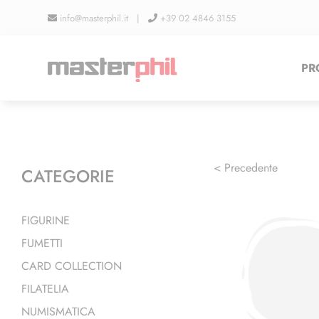
Salta
info@masterphil.it |
+39 02 4846 3155
al
contenuto
PR
< Precedente
CATEGORIE
FIGURINE
FUMETTI
CARD COLLECTION
FILATELIA
NUMISMATICA