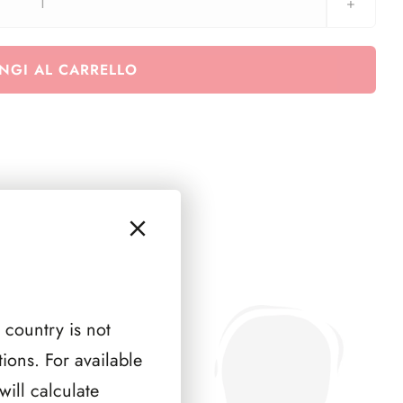
FRANCIA
QUADRI
1979
NGI AL CARRELLO
(
1
PAGINA
)
quantità
 country is not
ions. For available
ill calculate