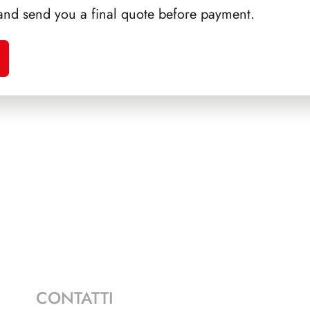
and send you a final quote before payment.
A 1994
SFORZESCO ITALIA 1992
SFORZ
PAGINE 5
CONTATTI