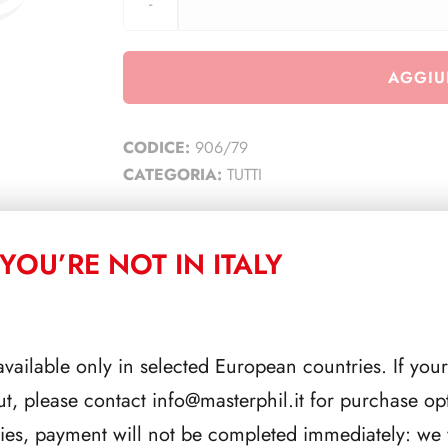
AGGIU
CODICE:
906/79
CATEGORIA:
TUTTI
YOU’RE NOT IN ITALY
CORRELATI
available only in selected European countries. If your
ut, please contact
info@masterphil.it
for purchase opt
ries, payment will not be completed immediately: we w