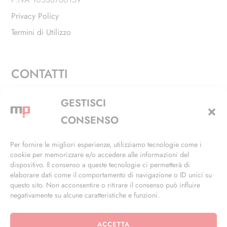
Privacy Policy
Termini di Utilizzo
CONTATTI
Via Alfieri, 27 - Trezzano Sul Naviglio (MI)
GESTISCI
+39 02 4846 3155
CONSENSO
+39 02 4846 3148
Per fornire le migliori esperienze, utilizziamo tecnologie come i
cookie per memorizzare e/o accedere alle informazioni del
info@masterphil.it
dispositivo. Il consenso a queste tecnologie ci permetterà di
elaborare dati come il comportamento di navigazione o ID unici su
questo sito. Non acconsentire o ritirare il consenso può influire
negativamente su alcune caratteristiche e funzioni.
ACCETTA