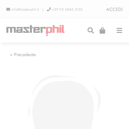
Salta
ACCEDI
info@masterphil.it |
+39 02 4846 3155
al
contenuto
Togg
Navi
PRODUZIONI
< Precedente
LINEA COLLEZIONISMO
FIERE
CONTATTI