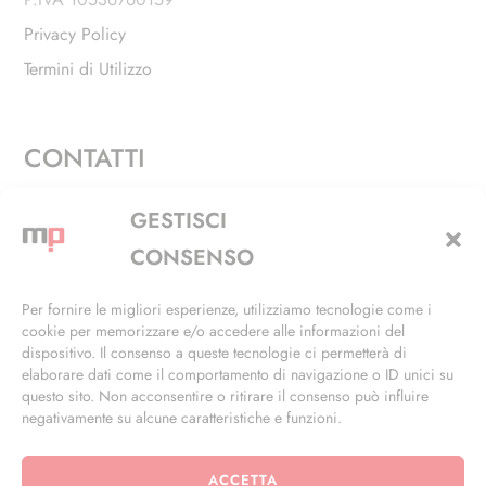
Privacy Policy
Termini di Utilizzo
CONTATTI
Via Alfieri, 27 - Trezzano Sul Naviglio (MI)
GESTISCI
+39 02 4846 3155
CONSENSO
+39 02 4846 3148
Per fornire le migliori esperienze, utilizziamo tecnologie come i
cookie per memorizzare e/o accedere alle informazioni del
info@masterphil.it
dispositivo. Il consenso a queste tecnologie ci permetterà di
elaborare dati come il comportamento di navigazione o ID unici su
questo sito. Non acconsentire o ritirare il consenso può influire
negativamente su alcune caratteristiche e funzioni.
ACCETTA