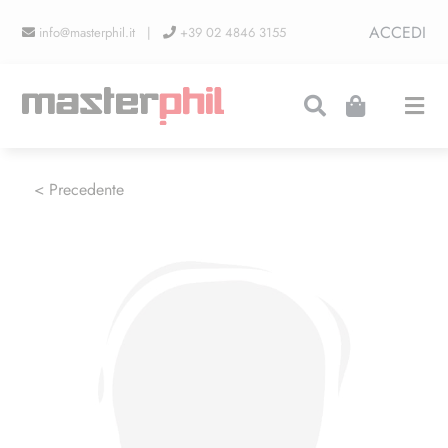
Salta
ACCEDI
info@masterphil.it |
+39 02 4846 3155
al
contenuto
Togg
Navi
PRODUZIONI
< Precedente
LINEA COLLEZIONISMO
FIERE
CONTATTI