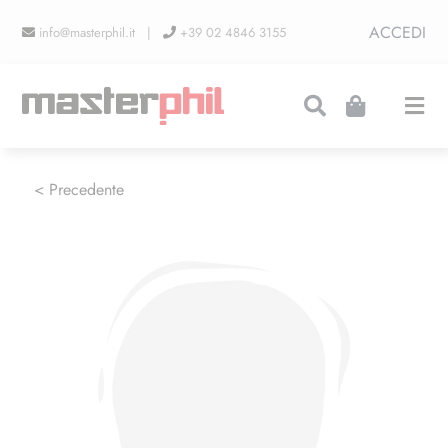
Salta
ACCEDI
info@masterphil.it |
+39 02 4846 3155
al
contenuto
Togg
Navi
PRODUZIONI
< Precedente
LINEA COLLEZIONISMO
FIERE
CONTATTI