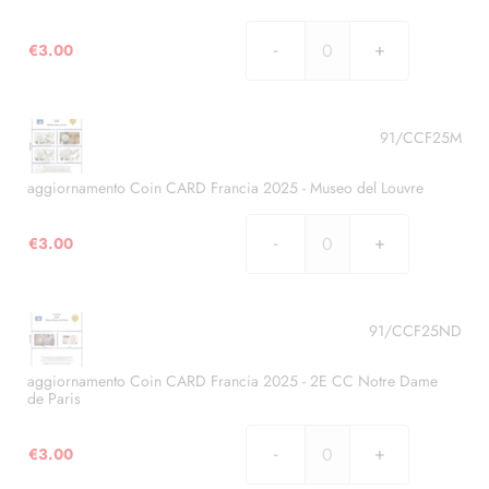
XXXIII
Giochi
€
3.00
Olimpici
aggiornamento
-
Coin
PARIGI
CARD
2024
Francia
91/CCF25M
quantità
2024
-
aggiornamento Coin CARD Francia 2025 - Museo del Louvre
XXXIII
Giochi
€
3.00
aggiornamento
Olimpici
Coin
-
CARD
PARIGI
Francia
91/CCF25ND
2024
2025
quantità
-
aggiornamento Coin CARD Francia 2025 - 2E CC Notre Dame
de Paris
Museo
del
€
3.00
Louvre
aggiornamento
quantità