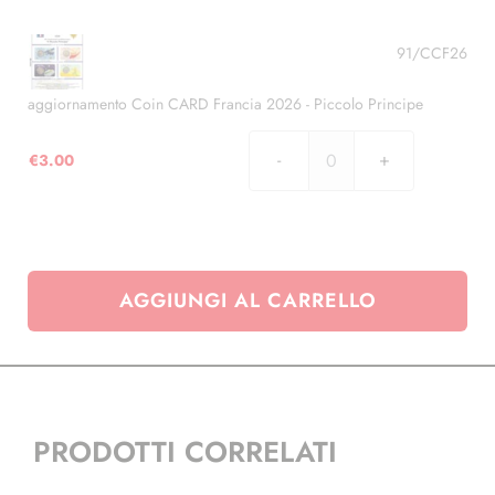
Coin
CARD
Francia
91/CCF26
2025
-
aggiornamento Coin CARD Francia 2026 - Piccolo Principe
2E
CC
€
3.00
aggiornamento
Notre
Coin
Dame
CARD
de
Francia
Paris
2026
quantità
AGGIUNGI AL CARRELLO
-
Piccolo
Principe
quantità
PRODOTTI CORRELATI