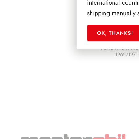
international count
shipping manually 
OK, THANKS!
PRESIDENZA SA
1965/1971