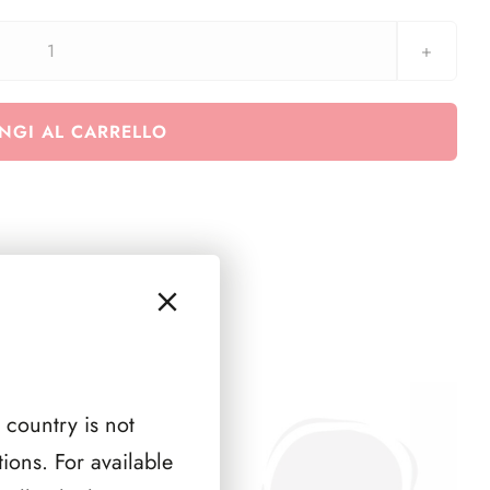
aggiornamento
Coin
CARD
NGI AL CARRELLO
Francia
2021
-
XXXIII
Giochi
Olimpici
-
PARIGI
2024
quantità
 country is not
ions. For available