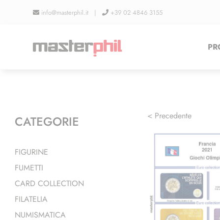
Salta
info@masterphil.it |
+39 02 4846 3155
al
contenuto
PR
< Precedente
CATEGORIE
FIGURINE
FUMETTI
CARD COLLECTION
FILATELIA
NUMISMATICA