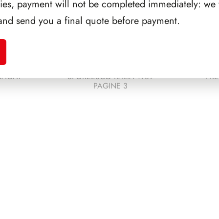
ries, payment will not be completed immediately: we w
and send you a final quote before payment.
RAGAT
SFORZESCO ITALIA 1989
PRE
PAGINE 3