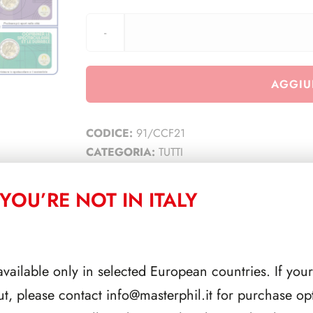
AGGIU
CODICE:
91/CCF21
CATEGORIA:
TUTTI
YOU’RE NOT IN ITALY
CORRELATI
available only in selected European countries. If your
ut, please contact
info@masterphil.it
for purchase opt