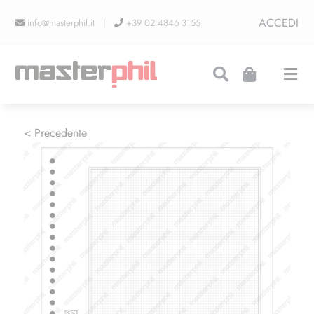
Salta
ACCEDI
info@masterphil.it |
+39 02 4846 3155
al
contenuto
Togg
Navi
PRODUZIONI
< Precedente
LINEA COLLEZIONISMO
FIERE
CONTATTI