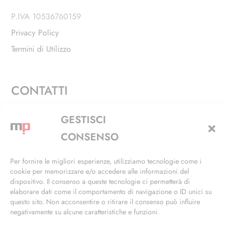
P.IVA 10536760159
Privacy Policy
Termini di Utilizzo
CONTATTI
Via Alfieri, 27 - Trezzano Sul Naviglio (MI)
GESTISCI
+39 02 4846 3155
CONSENSO
+39 02 4846 3148
Per fornire le migliori esperienze, utilizziamo tecnologie come i
cookie per memorizzare e/o accedere alle informazioni del
info@masterphil.it
dispositivo. Il consenso a queste tecnologie ci permetterà di
elaborare dati come il comportamento di navigazione o ID unici su
questo sito. Non acconsentire o ritirare il consenso può influire
negativamente su alcune caratteristiche e funzioni.