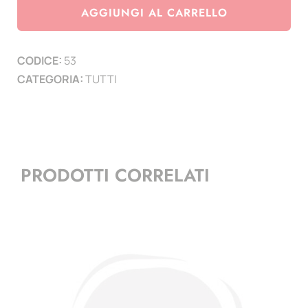
in
AGGIUNGI AL CARRELLO
cartoncino
bianco
CODICE:
53
da
CATEGORIA:
TUTTI
200
gr.
quadrettati
-
conf.
PRODOTTI CORRELATI
50
pz.
quantità