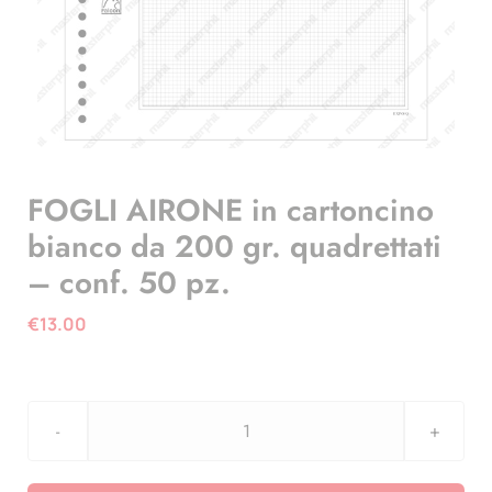
FOGLI AIRONE in cartoncino
bianco da 200 gr. quadrettati
– conf. 50 pz.
€
13.00
FOGLI
AIRONE