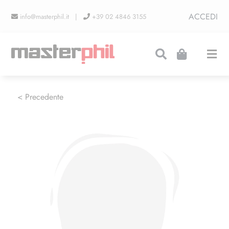
Salta
ACCEDI
info@masterphil.it |
+39 02 4846 3155
al
contenuto
Togg
Navi
PRODUZIONI
< Precedente
LINEA COLLEZIONISMO
FIERE
CONTATTI