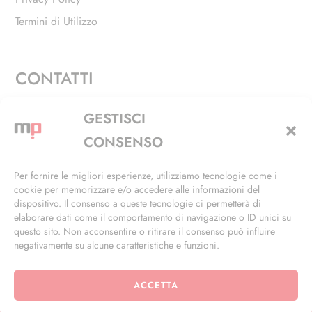
Termini di Utilizzo
CONTATTI
Via Alfieri, 27 - Trezzano Sul Naviglio (MI)
GESTISCI
+39 02 4846 3155
CONSENSO
+39 02 4846 3148
Per fornire le migliori esperienze, utilizziamo tecnologie come i
cookie per memorizzare e/o accedere alle informazioni del
info@masterphil.it
dispositivo. Il consenso a queste tecnologie ci permetterà di
elaborare dati come il comportamento di navigazione o ID unici su
questo sito. Non acconsentire o ritirare il consenso può influire
negativamente su alcune caratteristiche e funzioni.
ACCETTA
© 2026 | All Rights Reserved | Powered by
Ramdac