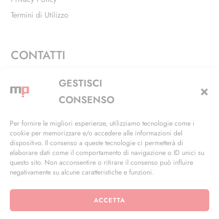
Termini di Utilizzo
CONTATTI
Via Alfieri, 27 - Trezzano Sul Naviglio (MI)
GESTISCI
+39 02 4846 3155
CONSENSO
+39 02 4846 3148
Per fornire le migliori esperienze, utilizziamo tecnologie come i
cookie per memorizzare e/o accedere alle informazioni del
info@masterphil.it
dispositivo. Il consenso a queste tecnologie ci permetterà di
elaborare dati come il comportamento di navigazione o ID unici su
questo sito. Non acconsentire o ritirare il consenso può influire
negativamente su alcune caratteristiche e funzioni.
ACCETTA
© 2026 | All Rights Reserved | Powered by
Ramdac