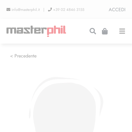
Salta
ACCEDI
info@masterphil.it |
+39 02 4846 3155
al
contenuto
Togg
Navi
PRODUZIONI
< Precedente
LINEA COLLEZIONISMO
FIERE
CONTATTI