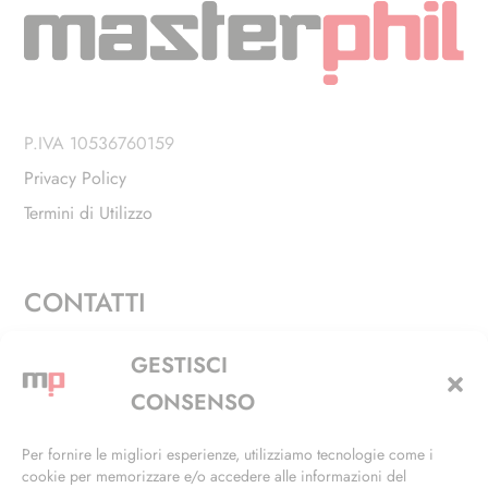
P.IVA 10536760159
Privacy Policy
Termini di Utilizzo
CONTATTI
Via Alfieri, 27 - Trezzano Sul Naviglio (MI)
GESTISCI
+39 02 4846 3155
CONSENSO
+39 02 4846 3148
Per fornire le migliori esperienze, utilizziamo tecnologie come i
cookie per memorizzare e/o accedere alle informazioni del
info@masterphil.it