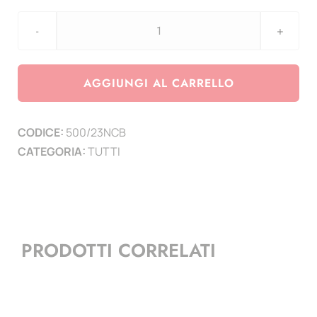
Falcon
Italia
2023
AGGIUNGI AL CARRELLO
codice
a
CODICE:
500/23NCB
barre
CATEGORIA:
TUTTI
-
completamento
annata
BF
senza
PRODOTTI CORRELATI
codici
-
Comprende
em.