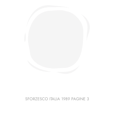
congiunte
Foglietto
Aeronautica
Vaticano
e
SMOM
(4)
quantità
SFORZESCO ITALIA 1989 PAGINE 3