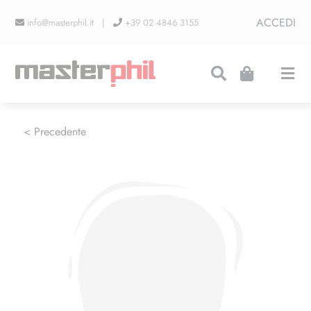
Salta
ACCEDI
info@masterphil.it |
+39 02 4846 3155
al
contenuto
Togg
Navi
PRODUZIONI
< Precedente
LINEA COLLEZIONISMO
FIERE
CONTATTI