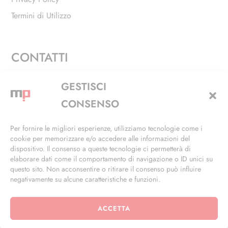
Termini di Utilizzo
CONTATTI
Via Alfieri, 27 - Trezzano Sul Naviglio (MI)
GESTISCI
+39 02 4846 3155
CONSENSO
+39 02 4846 3148
Per fornire le migliori esperienze, utilizziamo tecnologie come i
cookie per memorizzare e/o accedere alle informazioni del
info@masterphil.it
dispositivo. Il consenso a queste tecnologie ci permetterà di
elaborare dati come il comportamento di navigazione o ID unici su
questo sito. Non acconsentire o ritirare il consenso può influire
negativamente su alcune caratteristiche e funzioni.
ACCETTA
© 2026 | All Rights Reserved | Powered by
Ramdac