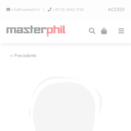
Salta
ACCEDI
info@masterphil.it |
+39 02 4846 3155
al
contenuto
Togg
Navi
PRODUZIONI
< Precedente
LINEA COLLEZIONISMO
FIERE
CONTATTI