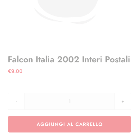
Falcon Italia 2002 Interi Postali
€
9.00
Falcon
Italia
2002
AGGIUNGI AL CARRELLO
Interi
Postali