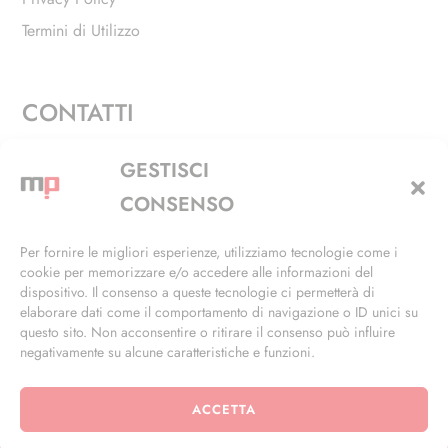
Termini di Utilizzo
CONTATTI
Via Alfieri, 27 - Trezzano Sul Naviglio (MI)
GESTISCI
+39 02 4846 3155
CONSENSO
+39 02 4846 3148
Per fornire le migliori esperienze, utilizziamo tecnologie come i
cookie per memorizzare e/o accedere alle informazioni del
info@masterphil.it
dispositivo. Il consenso a queste tecnologie ci permetterà di
elaborare dati come il comportamento di navigazione o ID unici su
questo sito. Non acconsentire o ritirare il consenso può influire
negativamente su alcune caratteristiche e funzioni.
ACCETTA
© 2026 | All Rights Reserved | Powered by
Ramdac