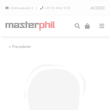
Salta
ACCEDI
info@masterphil.it |
+39 02 4846 3155
al
contenuto
Togg
Navi
PRODUZIONI
< Precedente
LINEA COLLEZIONISMO
FIERE
CONTATTI