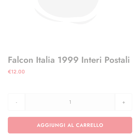
Falcon Italia 1999 Interi Postali
€
12.00
Falcon
Italia
1999
AGGIUNGI AL CARRELLO
Interi
Postali