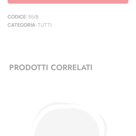
con
Cornice
CODICE:
55/B
conf.
CATEGORIA:
TUTTI
50
Pz
quantità
PRODOTTI CORRELATI