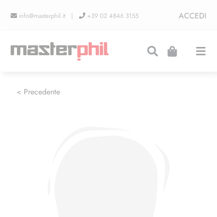
Salta
ACCEDI
info@masterphil.it |
+39 02 4846 3155
al
contenuto
Togg
Navi
PRODUZIONI
< Precedente
LINEA COLLEZIONISMO
FIERE
CONTATTI