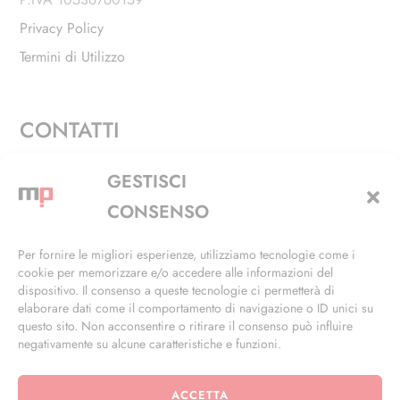
Privacy Policy
Termini di Utilizzo
CONTATTI
Via Alfieri, 27 - Trezzano Sul Naviglio (MI)
GESTISCI
+39 02 4846 3155
CONSENSO
+39 02 4846 3148
Per fornire le migliori esperienze, utilizziamo tecnologie come i
cookie per memorizzare e/o accedere alle informazioni del
info@masterphil.it
dispositivo. Il consenso a queste tecnologie ci permetterà di
elaborare dati come il comportamento di navigazione o ID unici su
questo sito. Non acconsentire o ritirare il consenso può influire
negativamente su alcune caratteristiche e funzioni.
ACCETTA