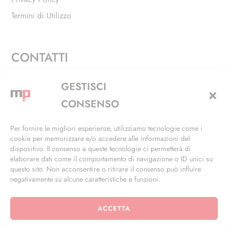
Termini di Utilizzo
CONTATTI
Via Alfieri, 27 - Trezzano Sul Naviglio (MI)
GESTISCI
+39 02 4846 3155
CONSENSO
+39 02 4846 3148
Per fornire le migliori esperienze, utilizziamo tecnologie come i
cookie per memorizzare e/o accedere alle informazioni del
info@masterphil.it
dispositivo. Il consenso a queste tecnologie ci permetterà di
elaborare dati come il comportamento di navigazione o ID unici su
questo sito. Non acconsentire o ritirare il consenso può influire
negativamente su alcune caratteristiche e funzioni.
ACCETTA
© 2026 | All Rights Reserved | Powered by
Ramdac