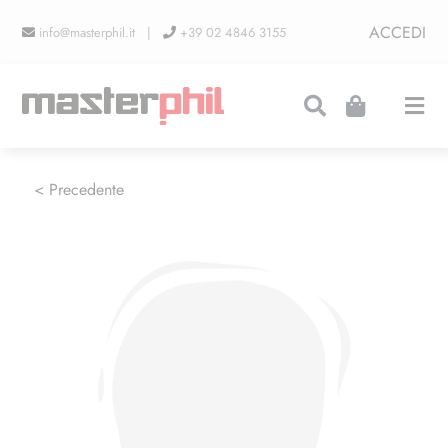
Salta
ACCEDI
info@masterphil.it |
+39 02 4846 3155
al
contenuto
Togg
Navi
PRODUZIONI
< Precedente
LINEA COLLEZIONISMO
FIERE
CONTATTI