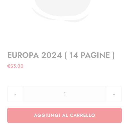
EUROPA 2024 ( 14 PAGINE )
€
63.00
EUROPA
2024
(
AGGIUNGI AL CARRELLO
14
PAGINE