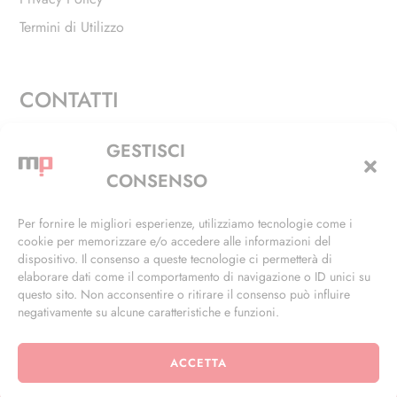
Termini di Utilizzo
CONTATTI
Via Alfieri, 27 - Trezzano Sul Naviglio (MI)
GESTISCI
+39 02 4846 3155
CONSENSO
+39 02 4846 3148
Per fornire le migliori esperienze, utilizziamo tecnologie come i
cookie per memorizzare e/o accedere alle informazioni del
info@masterphil.it
dispositivo. Il consenso a queste tecnologie ci permetterà di
elaborare dati come il comportamento di navigazione o ID unici su
questo sito. Non acconsentire o ritirare il consenso può influire
negativamente su alcune caratteristiche e funzioni.
ACCETTA
© 2026 | All Rights Reserved | Powered by
Ramdac