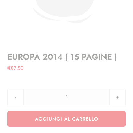
EUROPA 2014 ( 15 PAGINE )
€
67.50
EUROPA
2014
(
AGGIUNGI AL CARRELLO
15
PAGINE