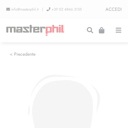
Salta
ACCEDI
info@masterphil.it |
+39 02 4846 3155
al
contenuto
Togg
Navi
PRODUZIONI
< Precedente
LINEA COLLEZIONISMO
FIERE
CONTATTI