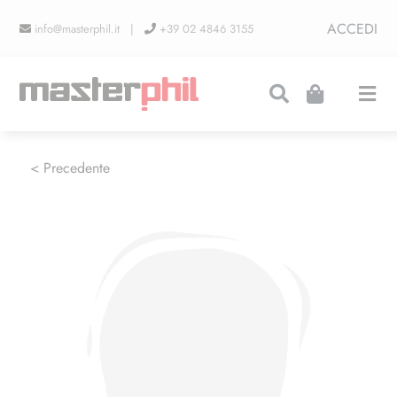
Salta
ACCEDI
info@masterphil.it |
+39 02 4846 3155
al
contenuto
Togg
Navi
PRODUZIONI
< Precedente
LINEA COLLEZIONISMO
FIERE
CONTATTI