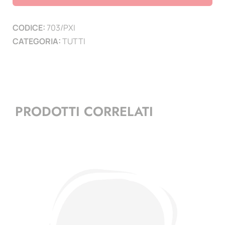
XI
1929-
CODICE:
703/PXI
39
CATEGORIA:
TUTTI
con
Sede
Vacante
quantità
PRODOTTI CORRELATI