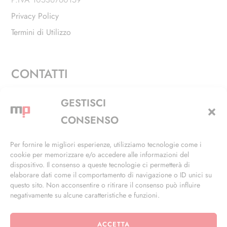
Privacy Policy
Termini di Utilizzo
CONTATTI
Via Alfieri, 27 - Trezzano Sul Naviglio (MI)
GESTISCI
+39 02 4846 3155
CONSENSO
+39 02 4846 3148
Per fornire le migliori esperienze, utilizziamo tecnologie come i
cookie per memorizzare e/o accedere alle informazioni del
info@masterphil.it
dispositivo. Il consenso a queste tecnologie ci permetterà di
elaborare dati come il comportamento di navigazione o ID unici su
questo sito. Non acconsentire o ritirare il consenso può influire
negativamente su alcune caratteristiche e funzioni.
ACCETTA