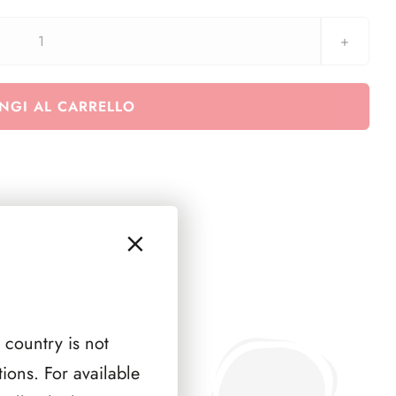
Euralbo
Vaticano
2025
NGI AL CARRELLO
-
Inizio
pontificato
Papa
Leone
XIV
6+1
pagine
quantità
 country is not
ions. For available