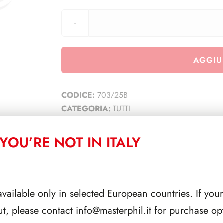
AGGIU
CODICE:
703/25B
CATEGORIA:
TUTTI
YOU’RE NOT IN ITALY
CORRELATI
available only in selected European countries. If your
ut, please contact
info@masterphil.it
for purchase opt