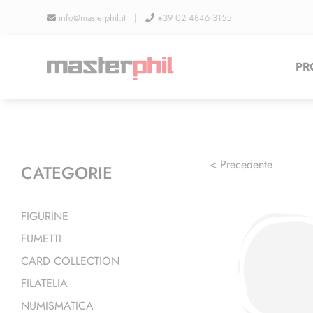
Salta
info@masterphil.it |
+39 02 4846 3155
al
contenuto
PR
< Precedente
CATEGORIE
FIGURINE
FUMETTI
CARD COLLECTION
FILATELIA
NUMISMATICA