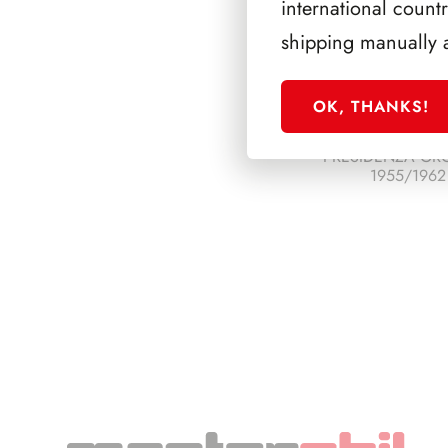
international count
shipping manually 
OK, THANKS!
PRESIDENZA GR
1955/1962