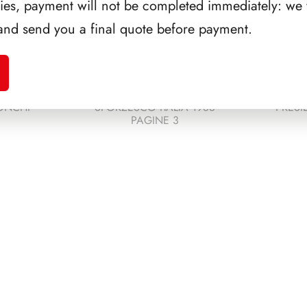
ries, payment will not be completed immediately: we w
and send you a final quote before payment.
ONCHI
SFORZESCO ITALIA 1988
PRESI
PAGINE 3