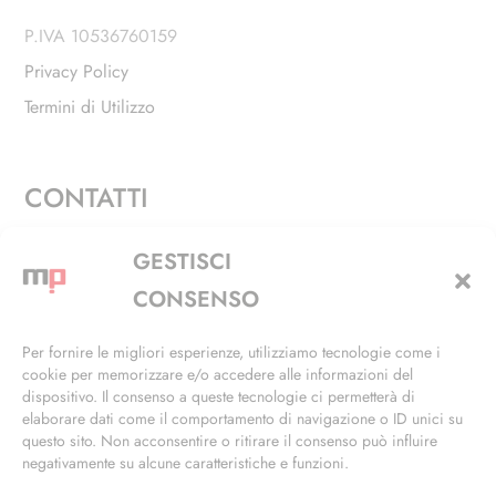
P.IVA 10536760159
Privacy Policy
Termini di Utilizzo
CONTATTI
Via Alfieri, 27 - Trezzano Sul Naviglio (MI)
GESTISCI
+39 02 4846 3155
CONSENSO
+39 02 4846 3148
Per fornire le migliori esperienze, utilizziamo tecnologie come i
cookie per memorizzare e/o accedere alle informazioni del
info@masterphil.it
dispositivo. Il consenso a queste tecnologie ci permetterà di
elaborare dati come il comportamento di navigazione o ID unici su
questo sito. Non acconsentire o ritirare il consenso può influire
negativamente su alcune caratteristiche e funzioni.