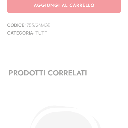
2024
AGGIUNGI AL CARRELLO
-
Madre
CODICE:
753/24MGB
di
CATEGORIA:
TUTTI
Dio
di
Grodno
-
Bielorussia
PRODOTTI CORRELATI
-
1
mf
quantità