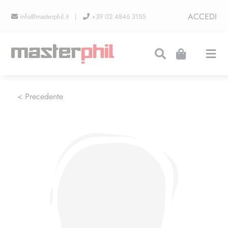
Salta
ACCEDI
info@masterphil.it |
+39 02 4846 3155
al
contenuto
Togg
Navi
PRODUZIONI
< Precedente
LINEA COLLEZIONISMO
FIERE
CONTATTI