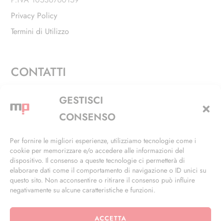
Privacy Policy
Termini di Utilizzo
CONTATTI
Via Alfieri, 27 - Trezzano Sul Naviglio (MI)
GESTISCI
+39 02 4846 3155
CONSENSO
+39 02 4846 3148
Per fornire le migliori esperienze, utilizziamo tecnologie come i
cookie per memorizzare e/o accedere alle informazioni del
info@masterphil.it
dispositivo. Il consenso a queste tecnologie ci permetterà di
elaborare dati come il comportamento di navigazione o ID unici su
questo sito. Non acconsentire o ritirare il consenso può influire
negativamente su alcune caratteristiche e funzioni.
ACCETTA