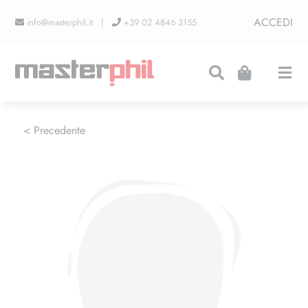
Salta
ACCEDI
info@masterphil.it |
+39 02 4846 3155
al
contenuto
Togg
Navi
PRODUZIONI
< Precedente
LINEA COLLEZIONISMO
FIERE
CONTATTI