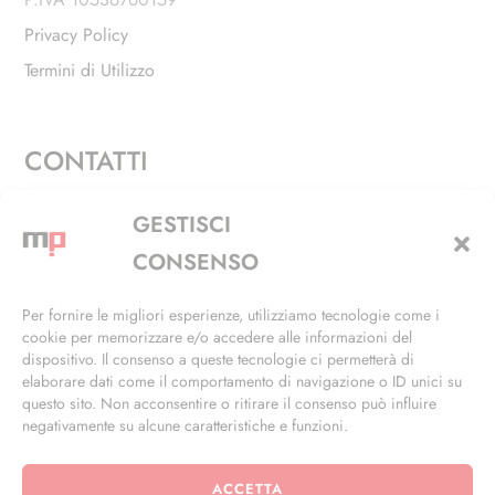
Privacy Policy
Termini di Utilizzo
CONTATTI
Via Alfieri, 27 - Trezzano Sul Naviglio (MI)
GESTISCI
+39 02 4846 3155
CONSENSO
+39 02 4846 3148
Per fornire le migliori esperienze, utilizziamo tecnologie come i
cookie per memorizzare e/o accedere alle informazioni del
info@masterphil.it
dispositivo. Il consenso a queste tecnologie ci permetterà di
elaborare dati come il comportamento di navigazione o ID unici su
questo sito. Non acconsentire o ritirare il consenso può influire
negativamente su alcune caratteristiche e funzioni.
ACCETTA