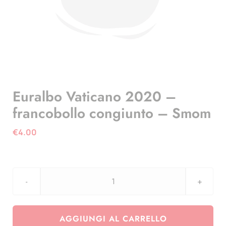
Euralbo Vaticano 2020 –
francobollo congiunto – Smom
€
4.00
Euralbo
Vaticano
2020
AGGIUNGI AL CARRELLO