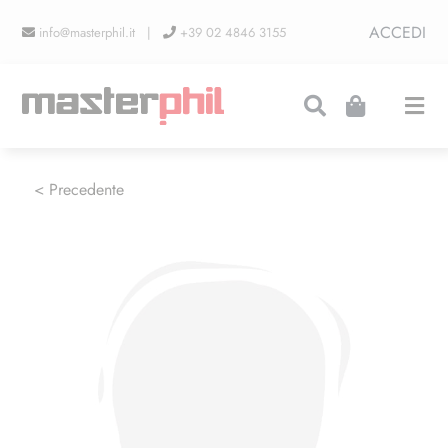
Salta
ACCEDI
info@masterphil.it |
+39 02 4846 3155
al
contenuto
Togg
Navi
PRODUZIONI
< Precedente
LINEA COLLEZIONISMO
FIERE
CONTATTI