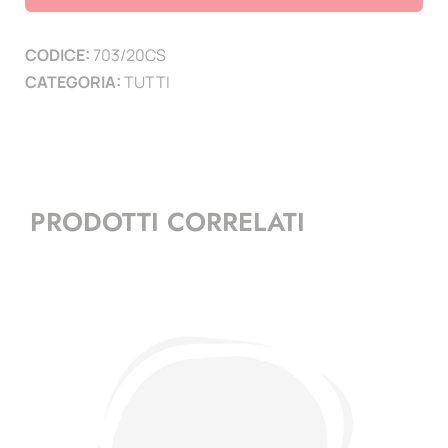
-
francobollo
CODICE:
703/20CS
congiunto
CATEGORIA:
TUTTI
-
Smom
quantità
PRODOTTI CORRELATI