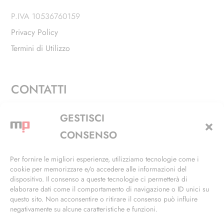
P.IVA 10536760159
Privacy Policy
Termini di Utilizzo
CONTATTI
Via Alfieri, 27 - Trezzano Sul Naviglio (MI)
GESTISCI
+39 02 4846 3155
CONSENSO
+39 02 4846 3148
Per fornire le migliori esperienze, utilizziamo tecnologie come i
cookie per memorizzare e/o accedere alle informazioni del
info@masterphil.it
dispositivo. Il consenso a queste tecnologie ci permetterà di
elaborare dati come il comportamento di navigazione o ID unici su
questo sito. Non acconsentire o ritirare il consenso può influire
negativamente su alcune caratteristiche e funzioni.