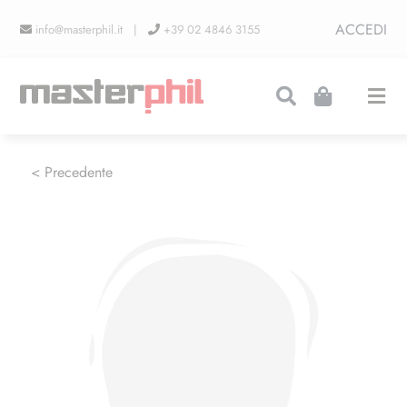
Salta
ACCEDI
info@masterphil.it |
+39 02 4846 3155
al
contenuto
Togg
Navi
PRODUZIONI
< Precedente
LINEA COLLEZIONISMO
FIERE
CONTATTI