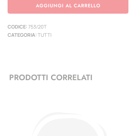
2020
AGGIUNGI AL CARRELLO
-
250°
CODICE:
753/20T
Anniversario
CATEGORIA:
TUTTI
della
scomparsa
di
G.
Tiepolo
PRODOTTI CORRELATI
-
(minifoglio)
quantità