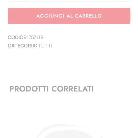
Vaticano
2019
AGGIUNGI AL CARRELLO
-
V
CODICE:
753/19L
centenario
CATEGORIA:
TUTTI
della
morte
di
Leonardo
da
PRODOTTI CORRELATI
Vinci
-
(minifoglio)
quantità