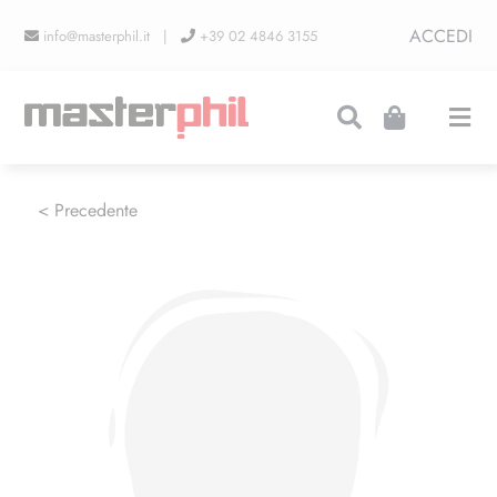
Salta
ACCEDI
info@masterphil.it |
+39 02 4846 3155
al
contenuto
Togg
Navi
PRODUZIONI
< Precedente
LINEA COLLEZIONISMO
FIERE
CONTATTI