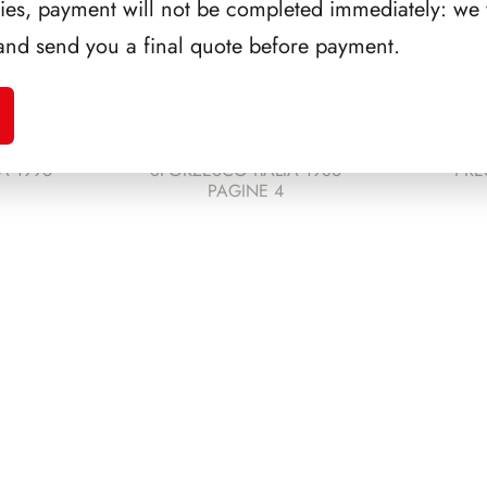
ries, payment will not be completed immediately: we w
and send you a final quote before payment.
A 1996
SFORZESCO ITALIA 1986
PRE
PAGINE 4