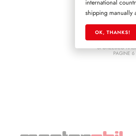
international count
shipping manually 
OK, THANKS!
SFORZESCO ITALI
PAGINE 6