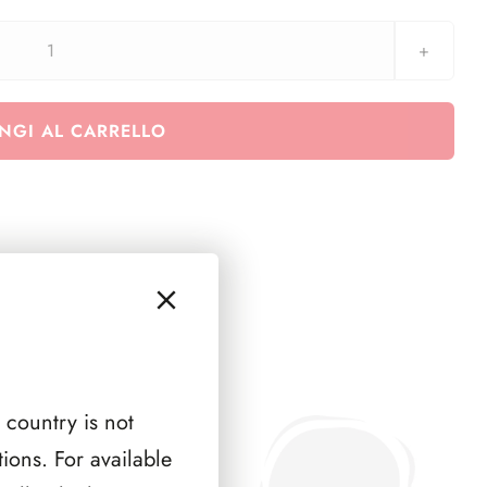
Euralbo
Vaticano
2019
NGI AL CARRELLO
-
350°
ann.
della
morte
di
Rembrandt
van
Rijn
-
 country is not
(minifoglio)
ions. For available
quantità