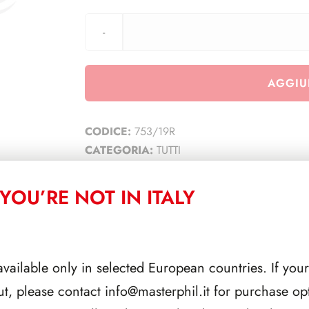
AGGIU
CODICE:
753/19R
CATEGORIA:
TUTTI
YOU’RE NOT IN ITALY
CORRELATI
available only in selected European countries. If your
ut, please contact
info@masterphil.it
for purchase opt