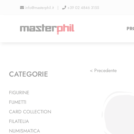
Salta
info@masterphil.it |
+39 02 4846 3155
al
contenuto
PR
< Precedente
CATEGORIE
FIGURINE
FUMETTI
CARD COLLECTION
FILATELIA
NUMISMATICA