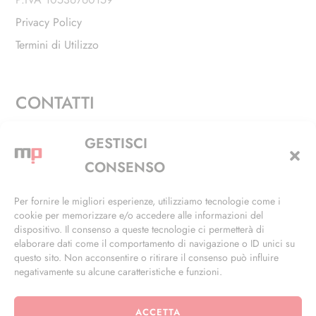
Privacy Policy
Termini di Utilizzo
CONTATTI
Via Alfieri, 27 - Trezzano Sul Naviglio (MI)
GESTISCI
+39 02 4846 3155
CONSENSO
+39 02 4846 3148
Per fornire le migliori esperienze, utilizziamo tecnologie come i
cookie per memorizzare e/o accedere alle informazioni del
info@masterphil.it
dispositivo. Il consenso a queste tecnologie ci permetterà di
elaborare dati come il comportamento di navigazione o ID unici su
questo sito. Non acconsentire o ritirare il consenso può influire
negativamente su alcune caratteristiche e funzioni.
ACCETTA