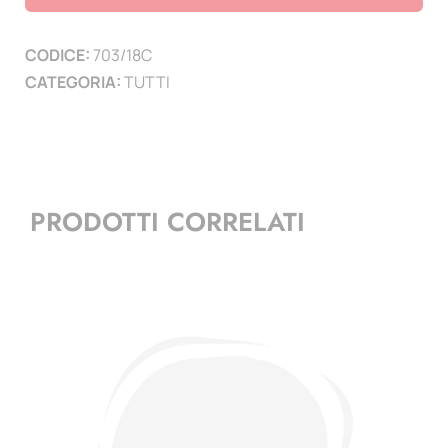
-
serie
CODICE:
703/18C
congiunte
CATEGORIA:
TUTTI
quantità
PRODOTTI CORRELATI