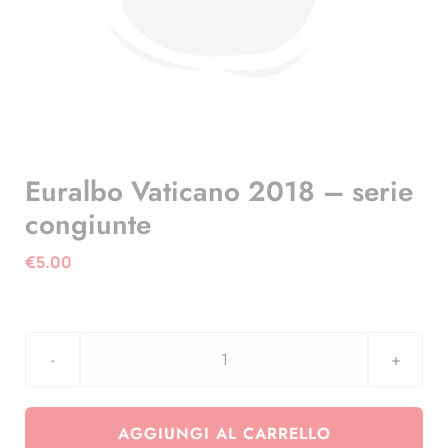
Euralbo Vaticano 2018 – serie
congiunte
€
5.00
Euralbo
Vaticano
2018
AGGIUNGI AL CARRELLO