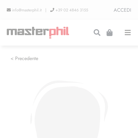
Salta
ACCEDI
info@masterphil.it |
+39 02 4846 3155
al
contenuto
Togg
Navi
PRODUZIONI
< Precedente
LINEA COLLEZIONISMO
FIERE
CONTATTI