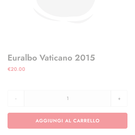
Euralbo Vaticano 2015
€
20.00
Euralbo
Vaticano
2015
AGGIUNGI AL CARRELLO
quantità