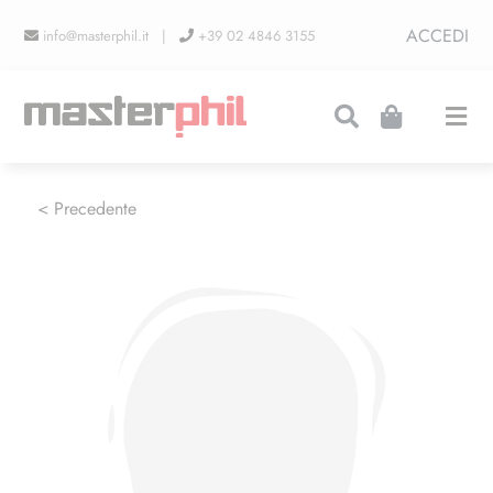
Salta
ACCEDI
info@masterphil.it |
+39 02 4846 3155
al
contenuto
Togg
Navi
PRODUZIONI
< Precedente
LINEA COLLEZIONISMO
FIERE
CONTATTI