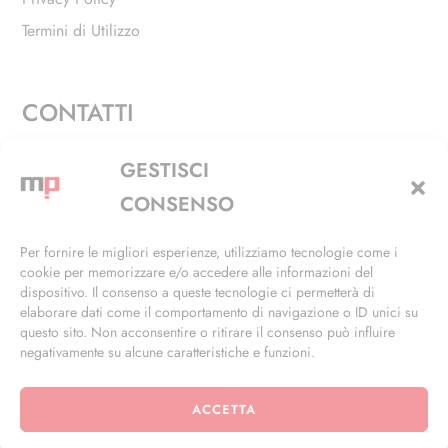
Termini di Utilizzo
CONTATTI
Via Alfieri, 27 - Trezzano Sul Naviglio (MI)
GESTISCI
+39 02 4846 3155
CONSENSO
+39 02 4846 3148
Per fornire le migliori esperienze, utilizziamo tecnologie come i
cookie per memorizzare e/o accedere alle informazioni del
info@masterphil.it
dispositivo. Il consenso a queste tecnologie ci permetterà di
elaborare dati come il comportamento di navigazione o ID unici su
questo sito. Non acconsentire o ritirare il consenso può influire
negativamente su alcune caratteristiche e funzioni.
ACCETTA
© 2026 | All Rights Reserved | Powered by
Ramdac